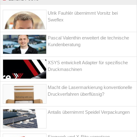
Ulrik Fauhlér übernimmt Vorsitz bei
Sweflex
Pascal Valenthin erweitert die technische
Kundenberatung
XSYS entwickelt Adapter für spezifische
Druckmaschinen
Macht die Lasermarkierung konventionelle
Druckverfahren überflüssig?
Antalis übernimmt Speidel Verpackungen
Siegwerk und X-Rite vernetzen