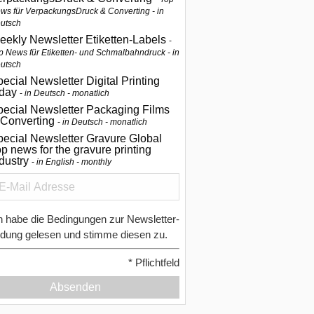
ws für VerpackungsDruck & Converting - in
utsch
eekly Newsletter Etiketten-Labels
p News für Etiketten- und Schmalbahndruck - in
utsch
ecial Newsletter Digital Printing
oday
in Deutsch - monatlich
pecial Newsletter Packaging Films
 Converting
in Deutsch - monatlich
ecial Newsletter Gravure Global
p news for the gravure printing
ndustry
in English - monthly
h habe die Bedingungen zur Newsletter-
dung gelesen und stimme diesen zu.
*
Pflichtfeld
Absenden