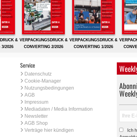
DRUCK &
VERPACKUNGSDRUCK &
VERPACKUNGSDRUCK &
VERPAC
3/2026
CONVERTING 2/2026
CONVERTING 1/2026
CONVE
Service
Weekly
Datenschutz
Cookie-Manager
Abonni
Nutzungsbedingungen
Weekl
AGB
Impressum
Mediadaten / Media Information
Newsletter
AGB Shop
Verträge hier kündigen
Ich 
*
Anmeldun