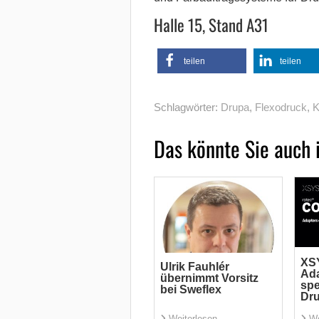
Halle 15, Stand A31
teilen
teilen
Schlagwörter:
Drupa
,
Flexodruck
,
K
Das könnte Sie auch 
XSY
Ulrik Fauhlér
Ada
übernimmt Vorsitz
spe
bei Sweflex
Dr
Weiterlesen
We