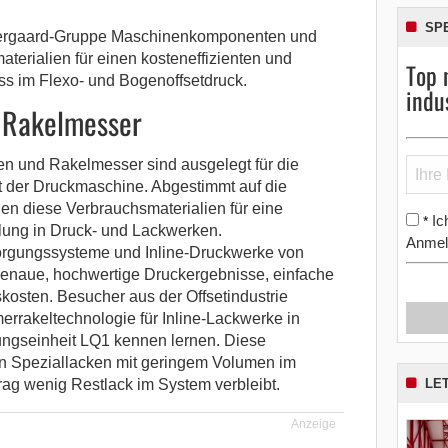
SP
Agergaard-Gruppe Maschinenkomponenten und
terialien für einen kosteneffizienten und
Top 
ss im Flexo- und Bogenoffsetdruck.
indu
 Rakelmesser
 und Rakelmesser sind ausgelegt für die
t der Druckmaschine. Abgestimmt auf die
n diese Verbrauchsmaterialien für eine
Ic
*
lung in Druck- und Lackwerken.
Anmel
rgungssysteme und Inline-Druckwerke von
enaue, hochwertige Druckergebnisse, einfache
kosten. Besucher aus der Offsetindustrie
rakeltechnologie für Inline-Lackwerke in
ungseinheit LQ1 kennen lernen. Diese
on Speziallacken mit geringem Volumen im
LE
trag wenig Restlack im System verbleibt.
Anzeige