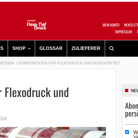
MEIN KONTO
NEWSLET
IMPRESSUM
RS
SHOP
GLOSSAR
ZULIEFERER
MESSEN
KOMPONENTEN FÜR FLEXODRUCK UND BOGENOFFSET
 Flexodruck und
NE
Abon
pers
2024
W
V