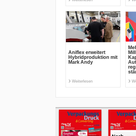
Meh
Aniflex erweitert
Mil
Hybridproduktion mit
Kap
Mark Andy
Aut
reg
stä
Weiterlesen
We