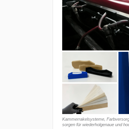
Kammerrakelsysteme, Farbversorg
sorgen für wiederholgenaue und ho