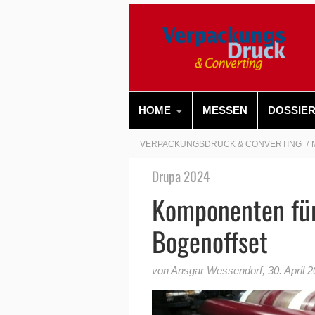
HOME
MESSEN
DOSSIE
VERPACKUNGSDRUCK & CONVERTING
Drupa 2024
Komponenten für
Bogenoffset
von Ansgar Wessendorf
,
30. April 