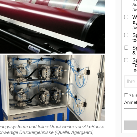
Ne
De
W
To
De
Sp
t
S
&
Sp
To
i
Ic
*
Anmel
ungssysteme und Inline-Druckwerke von AkeBoose
chwertige Druckergebnisse (Quelle: Agergaard)