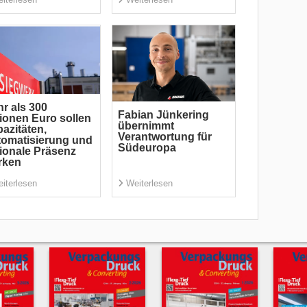
r als 300
Fabian Jünkering
lionen Euro sollen
übernimmt
azitäten,
Verantwortung für
omatisierung und
Südeuropa
ionale Präsenz
rken
iterlesen
Weiterlesen