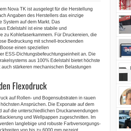
m Nova TK ist ausgelegt für die Herstellung
nach Angaben des Herstellers das einzige
e System auf dem Markt. Das
 Edelstahl ist eine stabile und
ve zu Kohlefaserkammern. Für Druckereien, die
ose Bedruckung mit schnell-trocknenden
eBoose einen speziellen
er ESS-Dichtungsbefeuchtungseinheit an. Die
akelsystems aus 100% Edelstahl bietet höchste
lt auch stärkeren mechanischen Belastungen
den Flexodruck
uck auf Rollen- und Bogensubstraten in rauen
höchsten Ansprüchen. Die Exponate auf dem
d auf die unterschiedlichen Druckanwendungen
etlackierung und Wellpappen zugeschnitten. Im
erden langlebige und robuste Farbversorgungs-
ckbreiten von bis zu 6000 mm gezeigt.