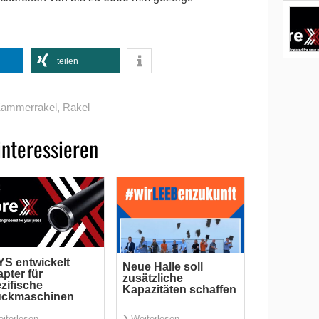
teilen
ammerrakel
,
Rakel
interessieren
S entwickelt
Neue Halle soll
pter für
zusätzliche
zifische
Kapazitäten schaffen
uckmaschinen
iterlesen
Weiterlesen