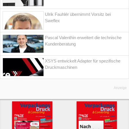
Ulrik Fauhlér übernimmt Vorsitz bei
Sweflex
Pascal Valenthin erweitert die technische
Kundenberatung
XSYS entwickelt Adapter für spezifische
Druckmaschinen
Anzeige