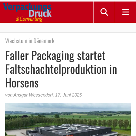
Wachstum in Dänemark
Faller Packaging startet
Faltschachtelproduktion in
Horsens
von Ansgar Wessendorf
,
17. Juni 2025