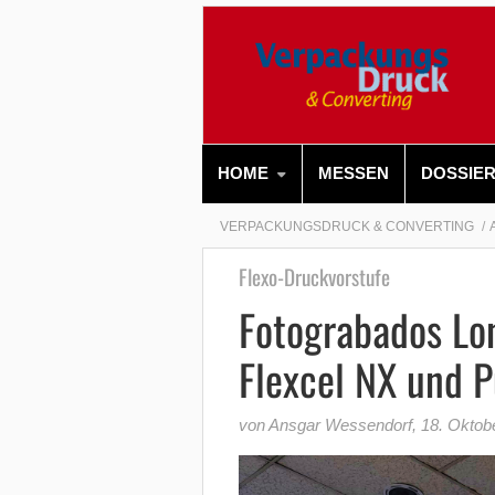
HOME
MESSEN
DOSSIE
VERPACKUNGSDRUCK & CONVERTING
Flexo-Druckvorstufe
Fotograbados Lo
Flexcel NX und P
von Ansgar Wessendorf
,
18. Oktob