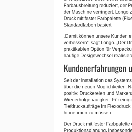
Farbausbreitung reduziert, der 
der Maschine verringert. Longo z
Druck mit fester Farbpalette (Fix
Standardfarben basiert.
„Damit können unsere Kunden eff
verbessern“, sagt Longo. „Der Dru
praktikablen Option für Verpacku
häufige Designwechsel realisier
Kundenerfahrungen u
Seit der Installation des Syste
über die neuen Möglichkeiten.
positiv: Druckereien und Markena
Wiederholgenauigkeit. Für einig
Tiefdruckaufträge im Flexodruc
hinnehmen zu müssen.
Der Druck mit fester Farbpalette
Produktionsplanung, insbesonder