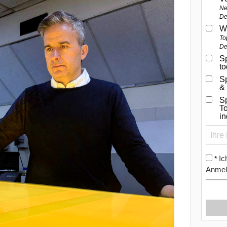
Ne
De
W
To
De
Sp
t
S
&
Sp
To
i
Ic
*
Anmel