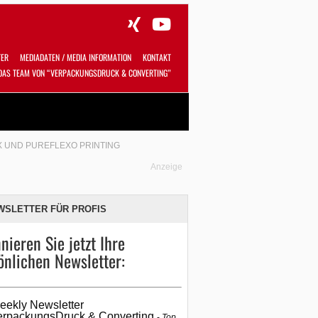
TER
MEDIADATEN / MEDIA INFORMATION
KONTAKT
DAS TEAM VON “VERPACKUNGSDRUCK & CONVERTING”
Alles
Shop
SUCHEN
 UND PUREFLEXO PRINTING
Anzeige
WSLETTER FÜR PROFIS
nieren Sie jetzt Ihre
önlichen Newsletter:
eekly Newsletter
erpackungsDruck & Converting
Top