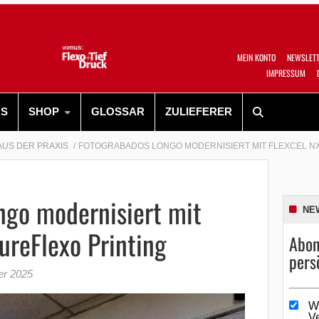
MEIN KONTO
NEWSLET
IMPRESSUM
RS
SHOP
GLOSSAR
ZULIEFERER
AUS DER PRAXIS
FOTOGRABADOS LONGO MODERNISIERT MIT FLEXCEL NX
ngo modernisiert mit
NE
ureFlexo Printing
Abon
pers
er 2025
W
V