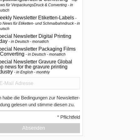
ws für VerpackungsDruck & Converting - in
utsch
eekly Newsletter Etiketten-Labels
p News für Etiketten- und Schmalbahndruck - in
utsch
ecial Newsletter Digital Printing
oday
in Deutsch - monatlich
pecial Newsletter Packaging Films
 Converting
in Deutsch - monatlich
ecial Newsletter Gravure Global
p news for the gravure printing
ndustry
in English - monthly
h habe die Bedingungen zur Newsletter-
dung gelesen und stimme diesen zu.
*
Pflichtfeld
Absenden