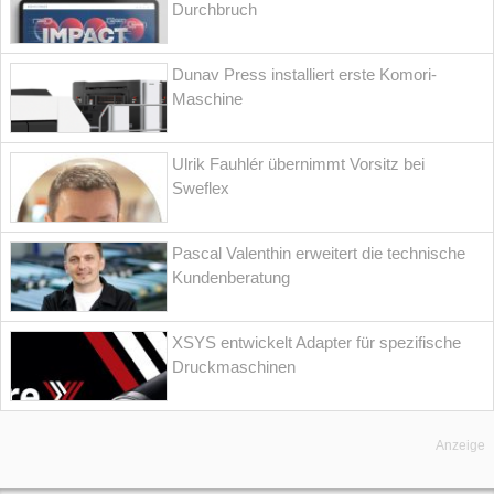
Durchbruch
Dunav Press installiert erste Komori-
Maschine
Ulrik Fauhlér übernimmt Vorsitz bei
Sweflex
Pascal Valenthin erweitert die technische
Kundenberatung
XSYS entwickelt Adapter für spezifische
Druckmaschinen
Anzeige