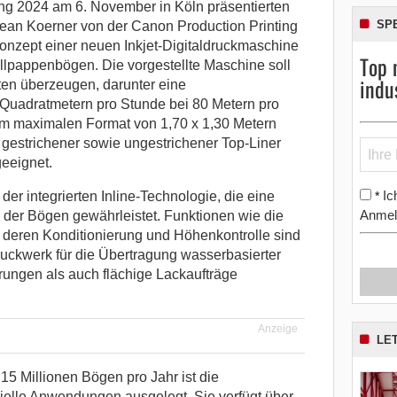
g 2024 am 6. November in Köln präsentierten
SP
ean Koerner von der Canon Production Printing
zept einer neuen Inkjet-Digitaldruckmaschine
Top 
ellpappenbögen.
Die vorgestellte Maschine soll
indu
ten überzeugen, darunter eine
Quadratmetern pro Stunde bei 80 Metern pro
em maximalen Format von 1,70 x 1,30 Metern
k gestrichener sowie ungestrichener Top-Liner
geeignet.
Ic
*
er integrierten Inline-Technologie, die eine
Anmel
le der Bögen gewährleistet. Funktionen wie die
 deren Konditionierung und Höhenkontrolle sind
ruckwerk für die Übertragung wasserbasierter
ungen als auch flächige Lackaufträge
Anzeige
LE
u 15 Millionen Bögen pro Jahr ist die
rielle Anwendungen ausgelegt. Sie verfügt über