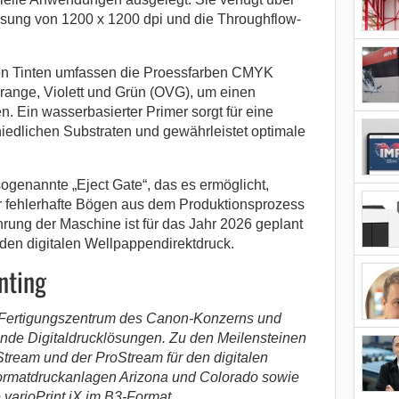
ösung von 1200 x 1200 dpi und die Throughflow-
en Tinten umfassen die Proessfarben CMYK
range, Violett und Grün (OVG), um einen
. Ein wasserbasierter Primer sorgt für eine
hiedlichen Substraten und gewährleistet optimale
ogenannte „Eject Gate“, das es ermöglicht,
 fehlerhafte Bögen aus dem Produktionsprozess
rung der Maschine ist für das Jahr 2026 geplant
 den digitalen Wellpappendirektdruck.
nting
nd Fertigungszentrum des Canon-Konzerns und
rende Digitaldrucklösungen. Zu den Meilensteinen
Stream und der ProStream für den digitalen
formatdruckanlagen Arizona und Colorado sowie
varioPrint iX im B3-Format.