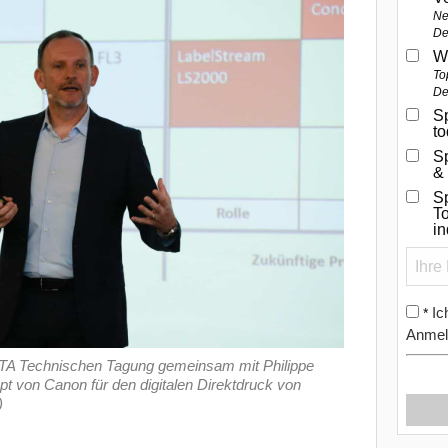
Ne
De
W
To
De
Sp
t
S
&
Sp
To
i
Ic
*
Anmel
DFTA Technischen Tagung gemeinsam mit Philippe
 von Canon für den digitalen Direktdruck von
)