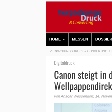
HOME
MESSEN
DOSSIE
VERPACKUNGSDRUCK & CONVERTING
Digitaldruck
Canon steigt in 
Wellpappendirek
von Ansgar Wessendorf
,
14. Nove