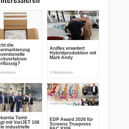
ht die
Aniflex erweitert
sermarkierung
Hybridproduktion mit
ventionelle
Mark Andy
ckverfahren
rflüssig?
iterlesen
Weiterlesen
karnia Tamir
EDP Award 2026 für
igt mit VariJET 106
Screens Truepress
die industrielle
PAC 830F