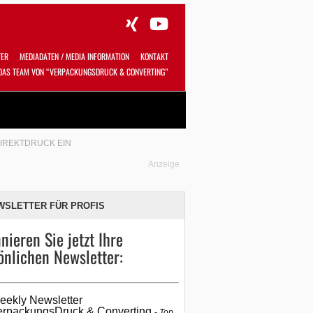
TER
MEDIADATEN / MEDIA INFORMATION
KONTAKT
DAS TEAM VON “VERPACKUNGSDRUCK & CONVERTING”
Alles
Shop
SUCHEN
DIREKTDRUCK EIN
Anzeige
WSLETTER FÜR PROFIS
nieren Sie jetzt Ihre
önlichen Newsletter:
eekly Newsletter
erpackungsDruck & Converting
Top