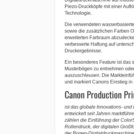
Piezo-Druckköpfe mit einer Aufl
Technologie.
Die verwendeten wasserbasiert
sowie die zusätzlichen Farben O
erweiterten Farbraum abzudecken
verbesserte Haftung auf untersc
Druckergebnisse.
Ein besonderes Feature ist das s
Musterbögen zu entnehmen oder
auszuschleusen. Die Markteinfüh
und markiert Canons Einstieg in
Canon Production Pri
ist das globale Innovations- u
entwickelt seit Jahren marktfüh
zählen die Einführung der Color
Rollendruck, der digitalen Groß
der Bogen-Digitaldruckmaschine 