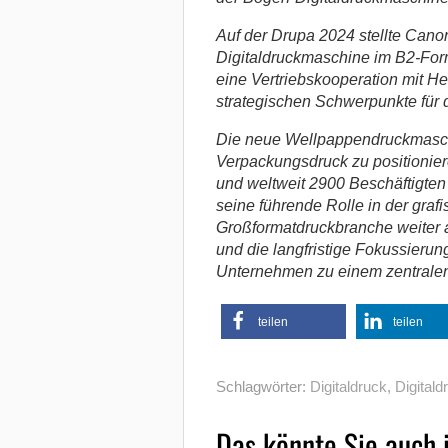
Auf der Drupa 2024 stellte Cano
Digitaldruckmaschine im B2-Form
eine Vertriebskooperation mit H
strategischen Schwerpunkte für
Die neue Wellpappendruckmaschin
Verpackungsdruck zu positionier
und weltweit 2900 Beschäftigten
seine führende Rolle in der graf
Großformatdruckbranche weiter 
und die langfristige Fokussieru
Unternehmen zu einem zentralen 
teilen
teilen
Schlagwörter:
Digitaldruck
,
Digital
Das könnte Sie auch 