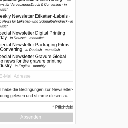
ws für VerpackungsDruck & Converting - in
utsch
eekly Newsletter Etiketten-Labels
p News für Etiketten- und Schmalbahndruck - in
utsch
ecial Newsletter Digital Printing
oday
in Deutsch - monatlich
pecial Newsletter Packaging Films
 Converting
in Deutsch - monatlich
ecial Newsletter Gravure Global
p news for the gravure printing
ndustry
in English - monthly
h habe die Bedingungen zur Newsletter-
dung gelesen und stimme diesen zu.
*
Pflichtfeld
Absenden