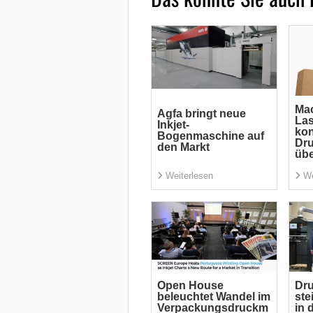
Mac
Agfa bringt neue
La
Inkjet-
kon
Bogenmaschine auf
Dru
den Markt
übe
Weiterlesen
We
Open House
Dru
beleuchtet Wandel im
ste
Verpackungsdruckm
in 