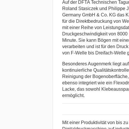
Auf der DFTA Technischen Tagun
Roland Stasiczek und Philippe J
Germany GmbH & Co. KG das Kon
für die Direktbedruckung von W
mit einer Reihe von Leistungsda
Druckgeschwindigkeit von 8000 
Minute. Sie kann Bögen mit ein
verarbeiten und ist für den Druc
von F-Welle bis Dreifach-Welle 
Besonderes Augenmerk liegt auf d
kontinuierliche Qualitätskontrol
Reinigung der Bogenoberfläche,
ebenso integriert wie ein Flexod
Lacke, das sowohl Klebeausspar
ermöglicht.
Mit einer Produktivität von bis z
Digitaldruckmaschine auf indust