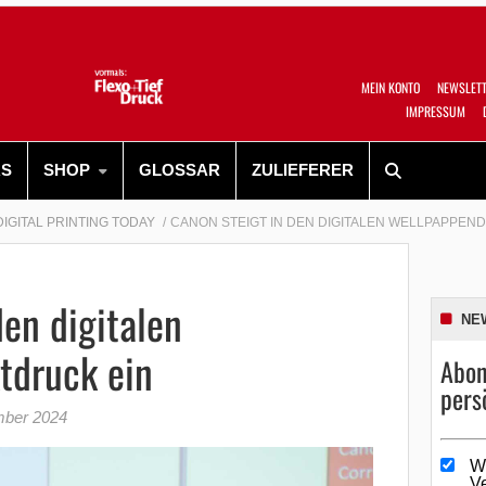
MEIN KONTO
NEWSLET
IMPRESSUM
RS
SHOP
GLOSSAR
ZULIEFERER
DIGITAL PRINTING TODAY
CANON STEIGT IN DEN DIGITALEN WELLPAPPEN
den digitalen
NE
tdruck ein
Abon
pers
mber 2024
W
V