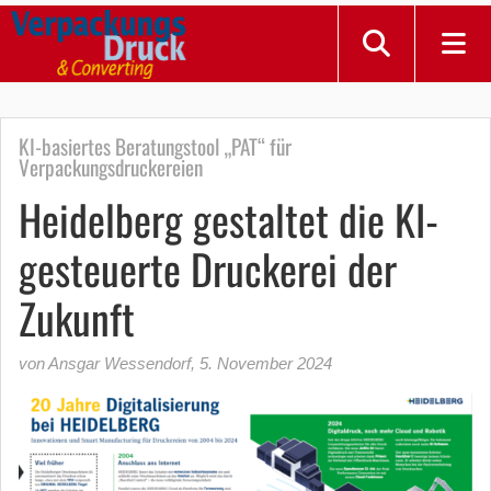
KI-basiertes Beratungstool „PAT“ für
Verpackungsdruckereien
Heidelberg gestaltet die KI-
gesteuerte Druckerei der
Zukunft
von Ansgar Wessendorf
,
5. November 2024