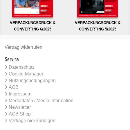
VERPACKUNGSDRUCK &
VERPACKUNGSDRUCK &
CONVERTING 6/2025
CONVERTING 5/2025
Vertrag widerrufen
Service
Datenschutz
Cookie-Manager
Nutzungsbedingungen
AGB
Impressum
Mediadaten / Media Information
Newsletter
AGB Shop
Verträge hier kündigen