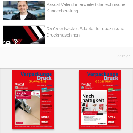
Pascal Valenthin erweitert die technische
Kundenberatung
XSYS entwickelt Adapter für spezifische
Druckmaschinen
Anzeige