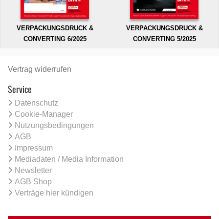
VERPACKUNGSDRUCK &
VERPACKUNGSDRUCK &
CONVERTING 6/2025
CONVERTING 5/2025
Vertrag widerrufen
Service
Datenschutz
Cookie-Manager
Nutzungsbedingungen
AGB
Impressum
Mediadaten / Media Information
Newsletter
AGB Shop
Verträge hier kündigen