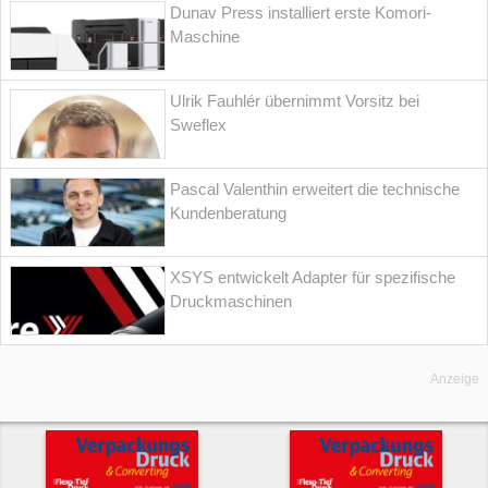
Dunav Press installiert erste Komori-
Maschine
Ulrik Fauhlér übernimmt Vorsitz bei
Sweflex
Pascal Valenthin erweitert die technische
Kundenberatung
XSYS entwickelt Adapter für spezifische
Druckmaschinen
Anzeige