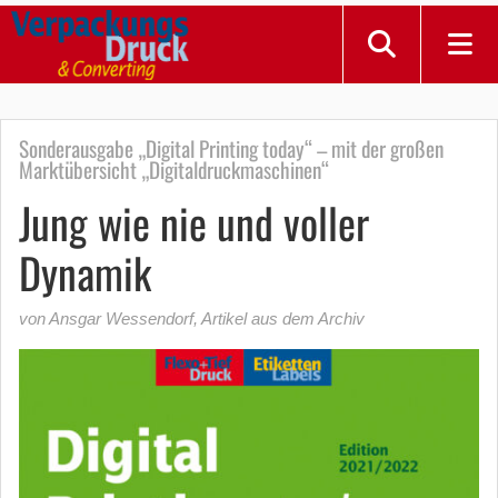
Sonderausgabe „Digital Printing today“ – mit der großen
Marktübersicht „Digitaldruckmaschinen“
Jung wie nie und voller
Dynamik
von Ansgar Wessendorf
, Artikel aus dem Archiv