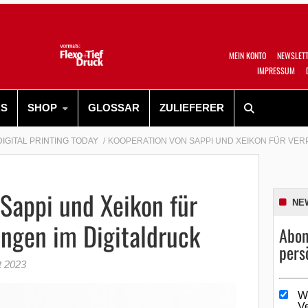
MEIN KONTO
NEWSLET
IMPRESSUM
RS
SHOP
GLOSSAR
ZULIEFERER
DIGITAL PRINTING TODAY
KOOPERATION VON SAPPI UND XEIKON FÜR VE
Sappi und Xeikon für
NE
ngen im Digitaldruck
Abon
pers
t 2023
W
V