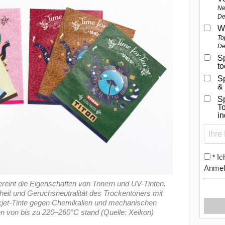
Ne
De
W
To
De
Sp
t
S
&
Sp
To
i
Ic
*
Anmel
ereint die Eigenschaften von Tonern und UV-Tinten.
heit und Geruchsneutralität des Trockentoners mit
nkjet-Tinte gegen Chemikalien und mechanischen
n von bis zu 220–260°C stand (Quelle: Xeikon)