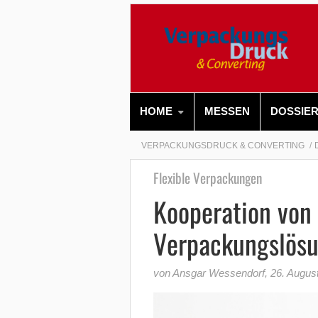
HOME
MESSEN
DOSSIE
VERPACKUNGSDRUCK & CONVERTING
Flexible Verpackungen
Kooperation von 
Verpackungslösu
von Ansgar Wessendorf
,
26. Augus