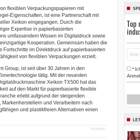
 von flexiblen Verpackungspapieren mit
SP
egel-Eigenschaften, ist eine Partnerschaft mit
Top 
eller Xeikon eingegangen.
Durch die
indu
iger Expertise in papierbasierten
ns umfassendem Wissen im Digitaldruck sowie
e einzigartige Kooperation. Gemeinsam haben die
ortschritte im Direktdruck auf papierbasierten
ähigkeit von flexiblen Verpackungen erzielt.
t Group, ist seit über 30 Jahren in den
Ic
*
onertechnologie tätig. Mit der neuesten
Anmel
Digitaldruckmaschine Xeikon TX500 hat das
t auf den Markt für papierbasierte flexible
ranche erlebt aufgrund der steigenden
 Markenherstellern und Verarbeitern nach
fähigen und plastikfreien Alternativen einen
LE
Anzeige