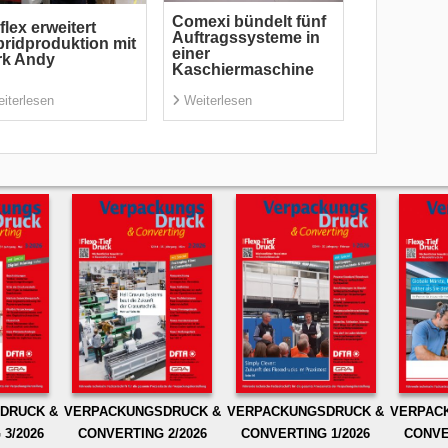
Comexi bündelt fünf
flex erweitert
Auftragssysteme in
ridproduktion mit
einer
rk Andy
Kaschiermaschine
iterlesen
Weiterlesen
DRUCK &
VERPACKUNGSDRUCK &
VERPACKUNGSDRUCK &
VERPAC
3/2026
CONVERTING 2/2026
CONVERTING 1/2026
CONVE