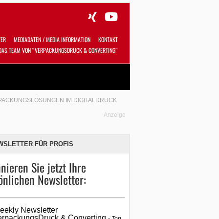
TER
MEDIADATEN / MEDIA INFORMATION
KONTAKT
DAS TEAM VON “VERPACKUNGSDRUCK & CONVERTING”
Alles
Shop
SUCHEN
RPACKUNGSLÖSUNGEN IM DIGITALDRUCK
Anzeige
WSLETTER FÜR PROFIS
nieren Sie jetzt Ihre
önlichen Newsletter:
eekly Newsletter
erpackungsDruck & Converting
Top