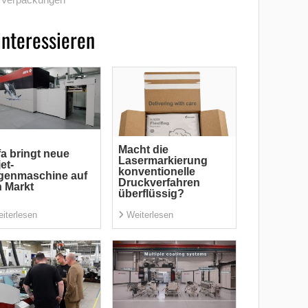
interessieren
Macht die
a bringt neue
Lasermarkierung
jet-
konventionelle
genmaschine auf
Druckverfahren
 Markt
überflüssig?
iterlesen
Weiterlesen