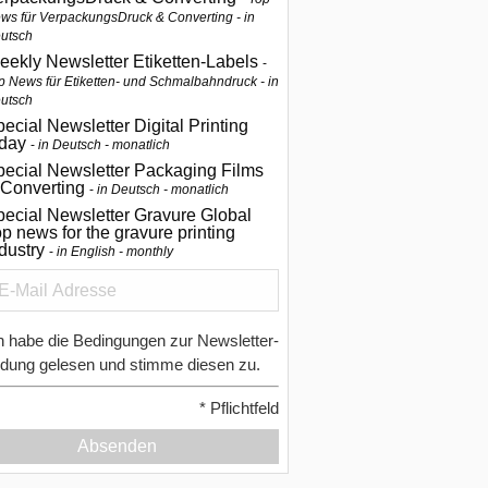
ws für VerpackungsDruck & Converting - in
utsch
eekly Newsletter Etiketten-Labels
p News für Etiketten- und Schmalbahndruck - in
utsch
ecial Newsletter Digital Printing
oday
in Deutsch - monatlich
pecial Newsletter Packaging Films
 Converting
in Deutsch - monatlich
ecial Newsletter Gravure Global
p news for the gravure printing
ndustry
in English - monthly
h habe die Bedingungen zur Newsletter-
dung gelesen und stimme diesen zu.
*
Pflichtfeld
Absenden