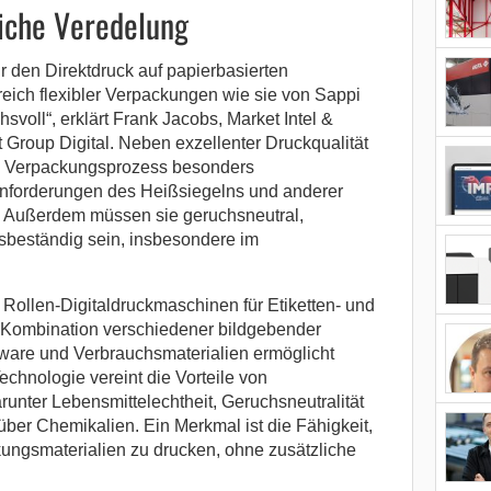
iche Veredelung
r den Direktdruck auf papierbasierten
reich flexibler Verpackungen wie sie von Sappi
voll“, erklärt Frank Jacobs, Market Intel &
 Group Digital. Neben exzellenter Druckqualität
 Verpackungsprozess besonders
Anforderungen des Heißsiegelns und anderer
. Außerdem müssen sie geruchsneutral,
nsbeständig sein, insbesondere im
 Rollen-Digitaldruckmaschinen für Etiketten- und
ombination verschiedener bildgebender
tware und Verbrauchsmaterialien ermöglicht
echnologie vereint die Vorteile von
unter Lebensmittelechtheit, Geruchsneutralität
ber Chemikalien. Ein Merkmal ist die Fähigkeit,
kungsmaterialien zu drucken, ohne zusätzliche