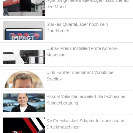
Agfa bringt neue Inkjet-Bogenmaschine auf
den Markt
Starkes Quartal, aber noch kein
Durchbruch
Dunav Press installiert erste Komori-
Maschine
Ulrik Fauhlér übernimmt Vorsitz bei
Sweflex
Pascal Valenthin erweitert die technische
Kundenberatung
XSYS entwickelt Adapter für spezifische
Druckmaschinen