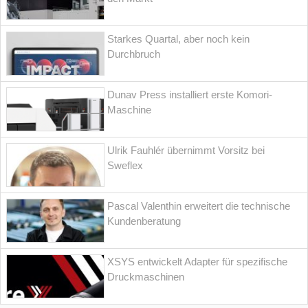
Starkes Quartal, aber noch kein
Durchbruch
Dunav Press installiert erste Komori-
Maschine
Ulrik Fauhlér übernimmt Vorsitz bei
Sweflex
Pascal Valenthin erweitert die technische
Kundenberatung
XSYS entwickelt Adapter für spezifische
Druckmaschinen