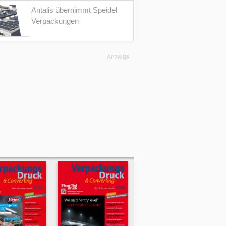
Antalis übernimmt Speidel
Verpackungen
Anzeige