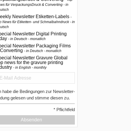
ws für VerpackungsDruck & Converting - in
utsch
eekly Newsletter Etiketten-Labels
p News für Etiketten- und Schmalbahndruck - in
utsch
ecial Newsletter Digital Printing
oday
in Deutsch - monatlich
pecial Newsletter Packaging Films
 Converting
in Deutsch - monatlich
ecial Newsletter Gravure Global
p news for the gravure printing
ndustry
in English - monthly
h habe die Bedingungen zur Newsletter-
dung gelesen und stimme diesen zu.
*
Pflichtfeld
Absenden