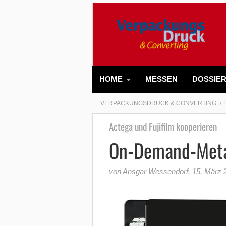
HOME
MESSEN
DOSSIE
VERPACKUNGSDRUCK & CONVERTING
Actega und Fujifilm kooperieren
On-Demand-Metal
von Ansgar Wessendorf
,
15. März 