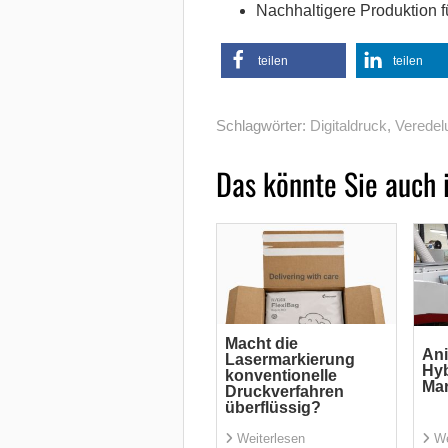
Nachhaltigere Produktion f
teilen
teilen
Schlagwörter:
Digitaldruck
,
Veredel
Das könnte Sie auch 
Macht die
Ani
Lasermarkierung
Hyb
konventionelle
Ma
Druckverfahren
überflüssig?
Weiterlesen
We