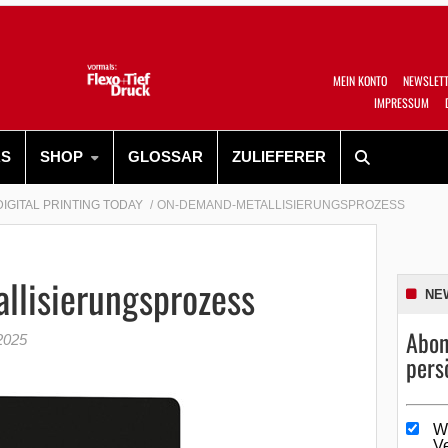
MEIN KONTO
NEWSLET
IMPRESSUM
RS
SHOP
GLOSSAR
ZULIEFERER
DIGITAL PRINTING TODAY
ON-DEMAND-METALLISIERUNGSPROZESS
lisierungsprozess
NE
Abon
2025
pers
W
V