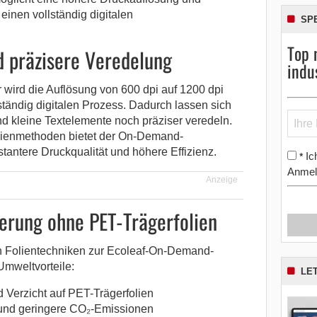
einen vollständig digitalen
SP
Top 
 präzisere Veredelung
indu
 wird die Auflösung von 600 dpi auf 1200 dpi
ständig digitalen Prozess. Dadurch lassen sich
nd kleine Textelemente noch präziser veredeln.
Folienmethoden bietet der On-Demand-
tantere Druckqualität und höhere Effizienz.
Ic
*
Anmel
Anzeige
ierung ohne PET-Trägerfolien
 Folientechniken zur Ecoleaf-On-Demand-
Umweltvorteile:
LE
 Verzicht auf PET-Trägerfolien
 und geringere CO₂-Emissionen