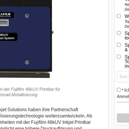
Ne
De
W
To
De
Sp
t
S
&
Sp
To
i
on der Fujifilm 46kUV Printbar für
Ic
*
emad-Metallisierung
Anmel
kjet Solutions haben ihre Partnerschaft
lisierungstechnologie weiterzuentwickeln. Ab
nheiten mit der Fujifilm 46kUV Inkjet Printbar
möglicht eine höhere Druckauflösung und