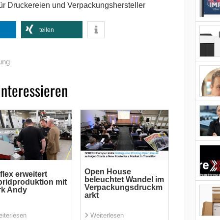
ür Druckereien und Verpackungshersteller
teilen
ung
interessieren
Open House
flex erweitert
beleuchtet Wandel im
ridproduktion mit
Verpackungsdruckm
rk Andy
arkt
iterlesen
Weiterlesen