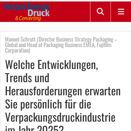
Manuel Schrutt (Director Business Strategy Packaging –
Global und Head of Packaging Business EMEA, Fujifilm
Corporation)
Welche Entwicklungen,
Trends und
Herausforderungen erwarten
Sie persönlich für die
Verpackungsdruckindustrie
im Jahr 2025?