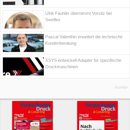
Ulrik Fauhlér übernimmt Vorsitz bei
Sweflex
Pascal Valenthin erweitert die technische
Kundenberatung
XSYS entwickelt Adapter für spezifische
Druckmaschinen
Anzeige