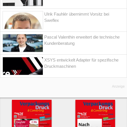
Ulrik Fauhlér übernimmt Vorsitz bei
Sweflex
Pascal Valenthin erweitert die technische
Kundenberatung
XSYS entwickelt Adapter für spezifische
Druckmaschinen
Anzeige