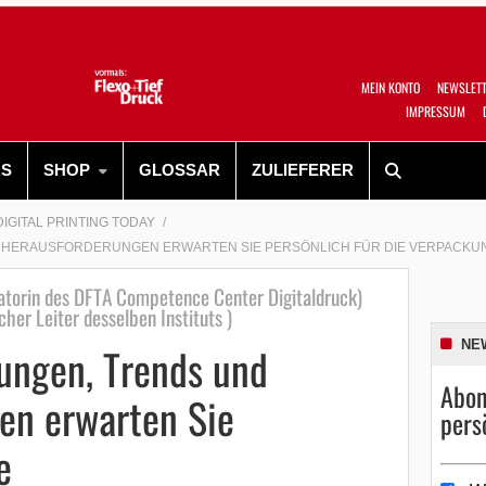
MEIN KONTO
NEWSLET
IMPRESSUM
RS
SHOP
GLOSSAR
ZULIEFERER
DIGITAL PRINTING TODAY
HERAUSFORDERUNGEN ERWARTEN SIE PERSÖNLICH FÜR DIE VERPACKUN
atorin des DFTA Competence Center Digitaldruck)
her Leiter desselben Instituts )
NE
ungen, Trends und
Abon
en erwarten Sie
pers
e