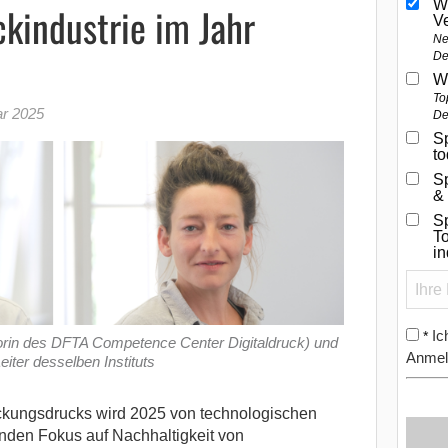
W
kindustrie im Jahr
V
Ne
De
W
To
ar 2025
De
Sp
t
S
&
Sp
To
i
Ic
*
torin des DFTA Competence Center Digitaldruck) und
Anmel
iter desselben Instituts
ackungsdrucks wird 2025 von technologischen
nden Fokus auf Nachhaltigkeit von