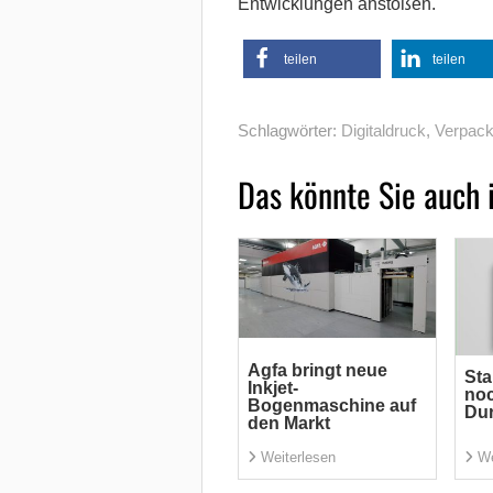
Entwicklungen anstoßen.
teilen
teilen
Schlagwörter:
Digitaldruck
,
Verpac
Das könnte Sie auch 
Agfa bringt neue
Sta
Inkjet-
noc
Bogenmaschine auf
Du
den Markt
Weiterlesen
We