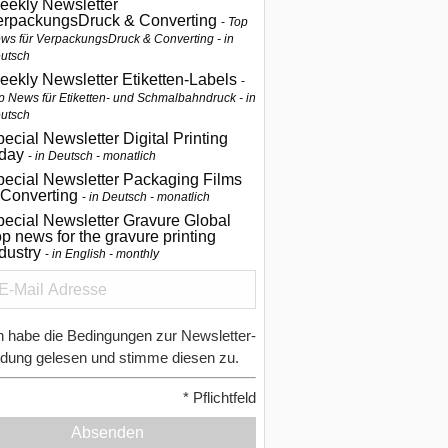
eekly Newsletter
erpackungsDruck & Converting
Top
ws für VerpackungsDruck & Converting - in
utsch
eekly Newsletter Etiketten-Labels
p News für Etiketten- und Schmalbahndruck - in
utsch
ecial Newsletter Digital Printing
oday
in Deutsch - monatlich
pecial Newsletter Packaging Films
 Converting
in Deutsch - monatlich
ecial Newsletter Gravure Global
p news for the gravure printing
ndustry
in English - monthly
h habe die Bedingungen zur Newsletter-
dung gelesen und stimme diesen zu.
*
Pflichtfeld
Absenden