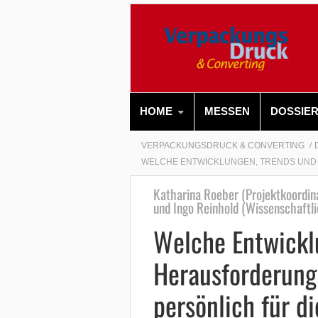
HOME
MESSEN
DOSSIE
VERPACKUNGSDRUCK & CONVERTING
WELCHE ENTWICKLUNGEN, TRENDS UND 
Katharina Roeber (Projektkoordin
und Ingo Reinhold (Wissenschaftlic
Welche Entwickl
Herausforderung
persönlich für di