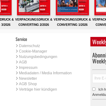
DRUCK &
VERPACKUNGSDRUCK &
VERPACKUNGSDRUCK &
VERPAC
3/2026
CONVERTING 2/2026
CONVERTING 1/2026
CONVE
Service
Weekly
Datenschutz
Cookie-Manager
Abonni
Nutzungsbedingungen
Weekl
AGB
Impressum
Mediadaten / Media Information
Newsletter
AGB Shop
Verträge hier kündigen
Ich 
*
Anmeldun