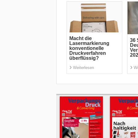
Macht die
36 
Lasermarkierung
De
konventionelle
Ve
Druckverfahren
20
überflüssig?
Weiterlesen
We