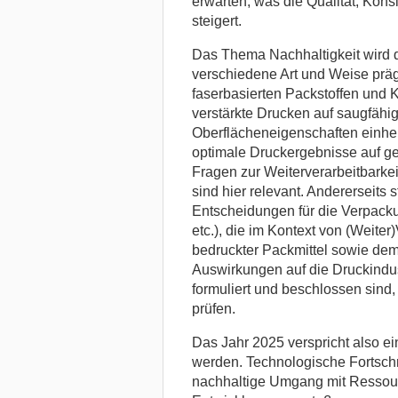
erwarten, was die Qualität, Kons
steigert.
Das Thema Nachhaltigkeit wird 
verschiedene Art und Weise präg
faserbasierten Packstoffen und K
verstärkte Drucken auf saugfähi
Oberflächeneigenschaften einher
optimale Druckergebnisse auf g
Fragen zur Weiterverarbeitbarke
sind hier relevant. Andererseits 
Entscheidungen für die Verpa
etc.), die im Kontext von (Weiter
bedruckter Packmittel sowie dem 
Auswirkungen auf die Druckindu
formuliert und beschlossen sind,
prüfen.
Das Jahr 2025 verspricht also e
werden. Technologische Fortschr
nachhaltige Umgang mit Ressour