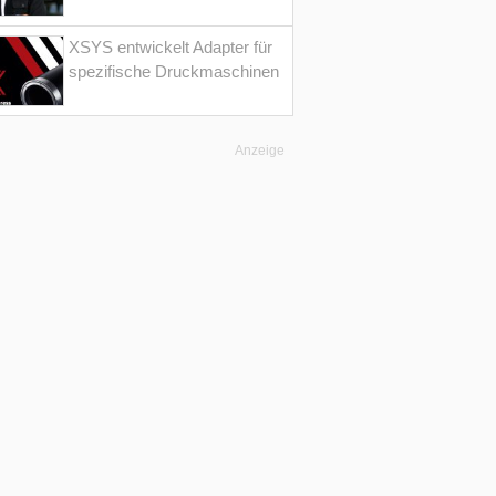
XSYS entwickelt Adapter für
spezifische Druckmaschinen
Anzeige