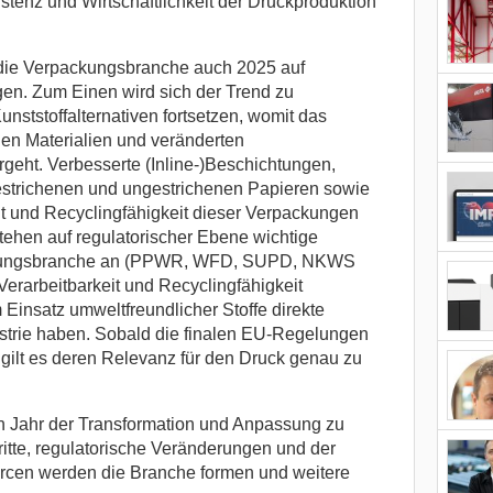
istenz und Wirtschaftlichkeit der Druckproduktion
die Verpackungsbranche auch 2025 auf
en. Zum Einen wird sich der Trend zu
unststoffalternativen fortsetzen, womit das
gen Materialien und veränderten
geht. Verbesserte (Inline-)Beschichtungen,
estrichenen und ungestrichenen Papieren sowie
it und Recyclingfähigkeit dieser Verpackungen
stehen auf regulatorischer Ebene wichtige
ckungsbranche an (PPWR, WFD, SUPD, NKWS
)Verarbeitbarkeit und Recyclingfähigkeit
Einsatz umweltfreundlicher Stoffe direkte
strie haben. Sobald die finalen EU-Regelungen
 gilt es deren Relevanz für den Druck genau zu
in Jahr der Transformation und Anpassung zu
itte, regulatorische Veränderungen und der
cen werden die Branche formen und weitere