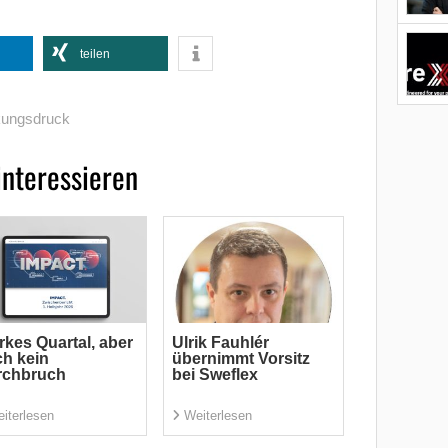
teilen
kungsdruck
interessieren
rkes Quartal, aber
Ulrik Fauhlér
h kein
übernimmt Vorsitz
rchbruch
bei Sweflex
iterlesen
Weiterlesen