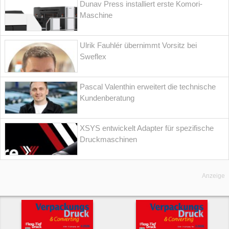
Dunav Press installiert erste Komori-
Maschine
Ulrik Fauhlér übernimmt Vorsitz bei
Sweflex
Pascal Valenthin erweitert die technische
Kundenberatung
XSYS entwickelt Adapter für spezifische
Druckmaschinen
Anzeige