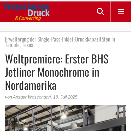
Erweiterung der Single-Pass-Inkjet-Druckkapazitäten in
Temple, Texas
Weltpremiere: Erster BHS
Jetliner Monochrome in
Nordamerika
von Ansgar Wessendorf
,
18. Juli 2025