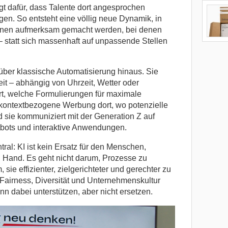
 dafür, dass Talente dort angesprochen
gen. So entsteht eine völlig neue Dynamik, in
ionen aufmerksam gemacht werden, bei denen
 statt sich massenhaft auf unpassende Stellen
 über klassische Automatisierung hinaus. Sie
eit – abhängig von Uhrzeit, Wetter oder
rt, welche Formulierungen für maximale
t kontextbezogene Werbung dort, wo potenzielle
 sie kommuniziert mit der Generation Z auf
bots und interaktive Anwendungen.
tral: KI ist kein Ersatz für den Menschen,
 Hand. Es geht nicht darum, Prozesse zu
ie effizienter, zielgerichteter und gerechter zu
 Fairness, Diversität und Unternehmenskultur
n dabei unterstützen, aber nicht ersetzen.