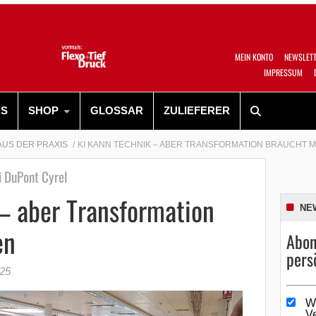
MEIN KONTO
NEWSLET
IMPRESSUM
RS
SHOP
GLOSSAR
ZULIEFERER
AUS DER PRAXIS
KI KANN TECHNIK – ABER TRANSFORMATION BRAUCHT
 DuPont Cyrel
– aber Transformation
NE
en
Abon
pers
025
W
V