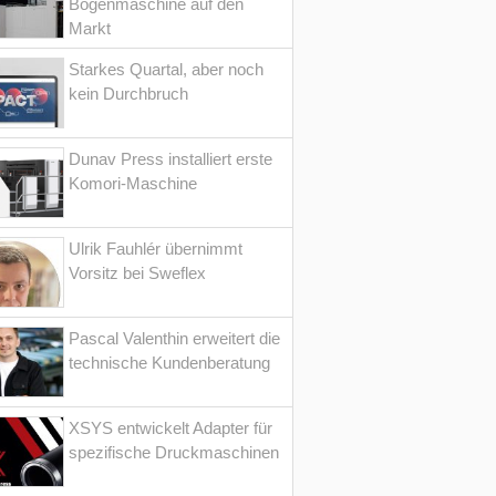
Bogenmaschine auf den
Markt
Starkes Quartal, aber noch
kein Durchbruch
Dunav Press installiert erste
Komori-Maschine
Ulrik Fauhlér übernimmt
Vorsitz bei Sweflex
Pascal Valenthin erweitert die
technische Kundenberatung
XSYS entwickelt Adapter für
spezifische Druckmaschinen