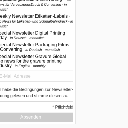
ws für VerpackungsDruck & Converting - in
utsch
eekly Newsletter Etiketten-Labels
p News für Etiketten- und Schmalbahndruck - in
utsch
ecial Newsletter Digital Printing
oday
in Deutsch - monatlich
pecial Newsletter Packaging Films
 Converting
in Deutsch - monatlich
ecial Newsletter Gravure Global
p news for the gravure printing
ndustry
in English - monthly
h habe die Bedingungen zur Newsletter-
dung gelesen und stimme diesen zu.
*
Pflichtfeld
Absenden