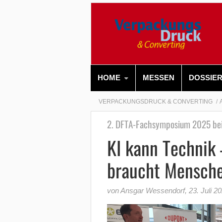
HOME
MESSEN
DOSSIE
VERPACKUNGSDRUCK & CONVERTING
2. DFTA-Fachsymposium 2025 bei
KI kann Technik 
braucht Mensch
von Ansgar Wessendorf
,
23. Juli 2