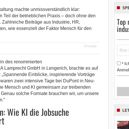
SP
taltung machte unmissverständlich klar:
hon Teil der betrieblichen Praxis – doch ohne den
Top 
 Zahlreiche Beiträge aus Industrie, HR,
indu
n, wie essenziell der Faktor Mensch für den
Anzeige
rin des renommierten
Ic
*
 Lamprecht GmbH in Lengerich, brachte es auf
Anmel
: „Spannende Einblicke, inspirierende Vorträge
waren zwei intensive Tage bei DuPont in Neu-
 wie Mensch und KI gemeinsam zur treibenden
. Genau solche Formate brauchen wir, um unsere
n.“
n: Wie KI die Jobsuche
LE
rt