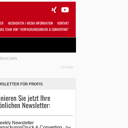
TER
MEDIADATEN / MEDIA INFORMATION
KONTAKT
DAS TEAM VON “VERPACKUNGSDRUCK & CONVERTING”
Alles
Shop
SUCHEN
 MENSCHEN
Anzeige
WSLETTER FÜR PROFIS
nieren Sie jetzt Ihre
önlichen Newsletter:
eekly Newsletter
erpackungsDruck & Converting
Top