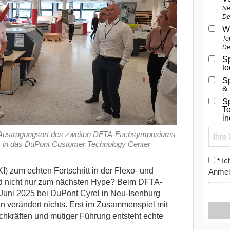
Ne
De
W
To
De
Sp
t
S
&
Sp
To
i
r Austragungsort des zweiten DFTA-Fachsymposiums
ck in das DuPont Customer Technology Center
Ic
*
KI) zum echten Fortschritt in der Flexo- und
Anmel
d nicht nur zum nächsten Hype?
Beim DFTA-
uni 2025 bei DuPont Cyrel in Neu-Isenburg
in verändert nichts. Erst im Zusammenspiel mit
Fachkräften und mutiger Führung entsteht echte