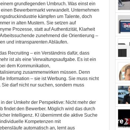
in einem grundlegenden Umbruch. Was einst ein
in einen Bewerbermarkt verwandelt. Unternehmen
ungsdruckindustrie kämpfen um Talente, doch
mmer in alten Mustern. Sie setzen auf
me Prozesse, statt auf Authentizität, Klarheit
n Arbeitssuchende zunehmend die Orientierung –
gen und intransparenten Abläufen.
 das Recruiting – ein Verständnis dafür, dass
hr ist als eine Verwaltungsaufgabe. Es ist ein
, bei dem Kommunikation,
italisierung zusammenwirken müssen. Denn
oße Information – sie ist Werbung. Sie muss nicht
. Sie darf nicht nur suchen, sondern muss
t in der Umkehr der Perspektive: Nicht mehr der
b findet den Bewerber. Möglich wird das durch
icher Intelligenz. KI übernimmt die aktive Suche
 individuelle Kompetenzen mit
ebensläufe automatisch an, lernt aus