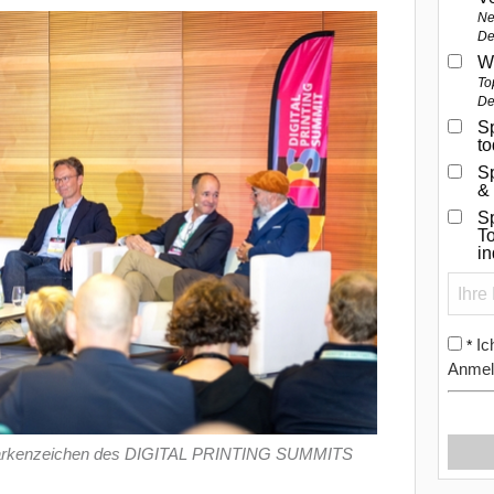
Ne
De
W
To
De
Sp
t
S
&
Sp
To
i
Ic
*
Anmel
s Markenzeichen des DIGITAL PRINTING SUMMITS