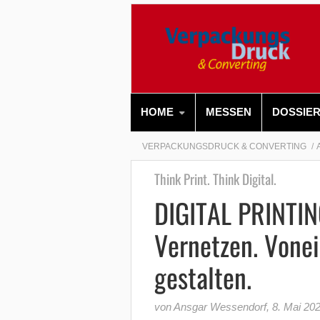
HOME
MESSEN
DOSSIE
VERPACKUNGSDRUCK & CONVERTING
Think Print. Think Digital.
DIGITAL PRINTI
Vernetzen. Vonei
gestalten.
von Ansgar Wessendorf
,
8. Mai 20