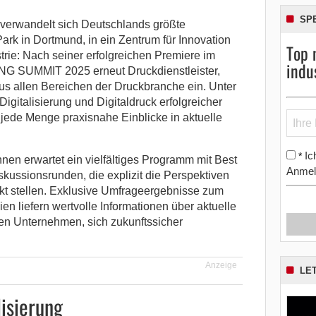
SP
verwandelt sich Deutschlands größte
ark in Dortmund, in ein Zentrum für Innovation
Top 
rie: Nach seiner erfolgreichen Premiere im
indu
ING SUMMIT 2025 erneut Druckdienstleister,
aus allen Bereichen der Druckbranche ein.
Unter
igitalisierung und Digitaldruck erfolgreicher
 jede Menge praxisnahe Einblicke in aktuelle
Ic
*
nen erwartet ein vielfältiges Programm mit Best
Anmel
kussionsrunden, die explizit die Perspektiven
nkt stellen. Exklusive Umfrageergebnisse zum
ien liefern wertvolle Informationen über aktuelle
n Unternehmen, sich zukunftssicher
Anzeige
LE
lisierung