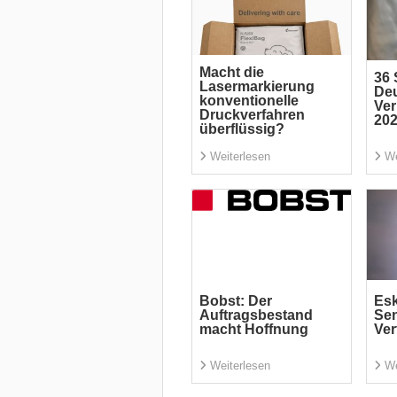
Macht die
36 
Lasermarkierung
De
konventionelle
Ve
Druckverfahren
20
überflüssig?
Weiterlesen
We
Bobst: Der
Esk
Auftragsbestand
Se
macht Hoffnung
Ver
Weiterlesen
We