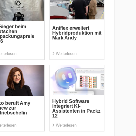
Sieger beim
Aniflex erweitert
utschen
Hybridproduktion mit
rpackungspreis
Mark Andy
26
iterlesen
Weiterlesen
Hybrid Software
o beruft Amy
integriert KI-
new zur
Assistenten in Packz
triebschefin
12
iterlesen
Weiterlesen