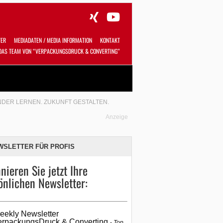
TER
MEDIADATEN / MEDIA INFORMATION
KONTAKT
DAS TEAM VON “VERPACKUNGSDRUCK & CONVERTING”
Alles
Shop
SUCHEN
ANDER LERNEN. ZUKUNFT GESTALTEN.
Anzeige
WSLETTER FÜR PROFIS
nieren Sie jetzt Ihre
önlichen Newsletter:
eekly Newsletter
erpackungsDruck & Converting
Top