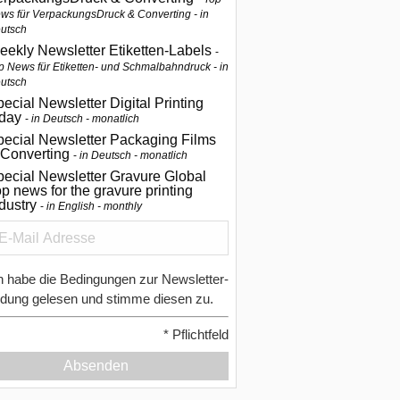
ws für VerpackungsDruck & Converting - in
utsch
eekly Newsletter Etiketten-Labels
p News für Etiketten- und Schmalbahndruck - in
utsch
ecial Newsletter Digital Printing
oday
in Deutsch - monatlich
pecial Newsletter Packaging Films
 Converting
in Deutsch - monatlich
ecial Newsletter Gravure Global
p news for the gravure printing
ndustry
in English - monthly
h habe die Bedingungen zur Newsletter-
dung gelesen und stimme diesen zu.
*
Pflichtfeld
Absenden