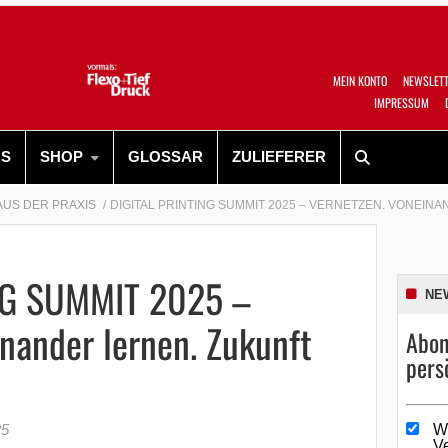
MEIN KONTO
NEWSLET
IMPRESSUM
RS
SHOP
GLOSSAR
ZULIEFERER
AUS DER PRAXIS
DIGITAL PRINTING SUMMIT 2025 – VERNETZEN. VONEIN
NG SUMMIT 2025 –
NE
nander lernen. Zukunft
Abon
pers
25
W
V