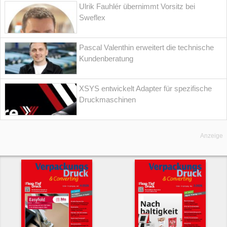
Ulrik Fauhlér übernimmt Vorsitz bei
Sweflex
Pascal Valenthin erweitert die technische
Kundenberatung
XSYS entwickelt Adapter für spezifische
Druckmaschinen
Anzeige