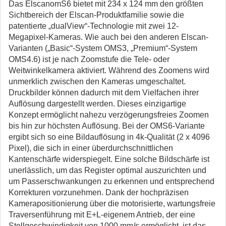
Das ElscanomS6 bietet mit 234 x 124 mm den größten
Sichtbereich der Elscan-Produktfamilie sowie die
patentierte „dualView“-Technologie mit zwei 12-
Megapixel-Kameras. Wie auch bei den anderen Elscan-
Varianten („Basic“-System OMS3, „Premium“-System
OMS4.6) ist je nach Zoomstufe die Tele- oder
Weitwinkelkamera aktiviert. Während des Zoomens wird
unmerklich zwischen den Kameras umgeschaltet.
Druckbilder können dadurch mit dem Vielfachen ihrer
Auflösung dargestellt werden. Dieses einzigartige
Konzept ermöglicht nahezu verzögerungsfreies Zoomen
bis hin zur höchsten Auflösung. Bei der OMS6-Variante
ergibt sich so eine Bildauflösung in 4k-Qualität (2 x 4096
Pixel), die sich in einer überdurchschnittlichen
Kantenschärfe widerspiegelt. Eine solche Bildschärfe ist
unerlässlich, um das Register optimal auszurichten und
um Passerschwankungen zu erkennen und entsprechend
Korrekturen vorzunehmen. Dank der hochpräzisen
Kamerapositionierung über die motorisierte, wartungsfreie
Traversenführung mit E+L-eigenem Antrieb, der eine
Stellgeschwindigkeit von 1000 mm/s ermöglicht, ist das