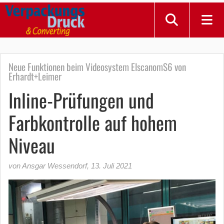
Neue Funktionen beim Videosystem ElscanomS6 von
Erhardt+Leimer
Inline-Prüfungen und
Farbkontrolle auf hohem
Niveau
von Ansgar Wessendorf
,
13. Juli 2021