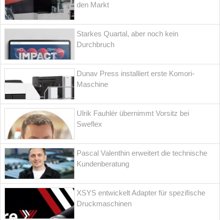
den Markt
Starkes Quartal, aber noch kein
Durchbruch
Dunav Press installiert erste Komori-
Maschine
Ulrik Fauhlér übernimmt Vorsitz bei
Sweflex
Pascal Valenthin erweitert die technische
Kundenberatung
XSYS entwickelt Adapter für spezifische
Druckmaschinen