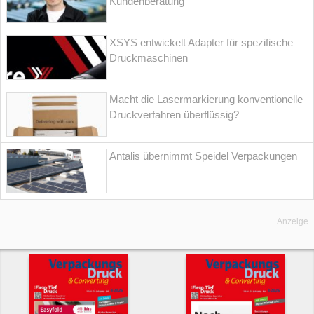
Kundenberatung
XSYS entwickelt Adapter für spezifische
Druckmaschinen
Macht die Lasermarkierung konventionelle
Druckverfahren überflüssig?
Antalis übernimmt Speidel Verpackungen
Anzeige