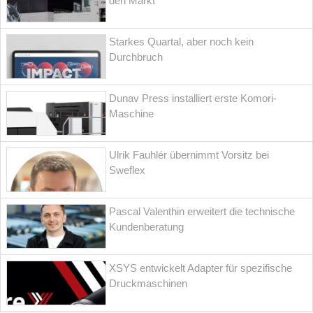
den Markt
Starkes Quartal, aber noch kein
Durchbruch
Dunav Press installiert erste Komori-
Maschine
Ulrik Fauhlér übernimmt Vorsitz bei
Sweflex
Pascal Valenthin erweitert die technische
Kundenberatung
XSYS entwickelt Adapter für spezifische
Druckmaschinen