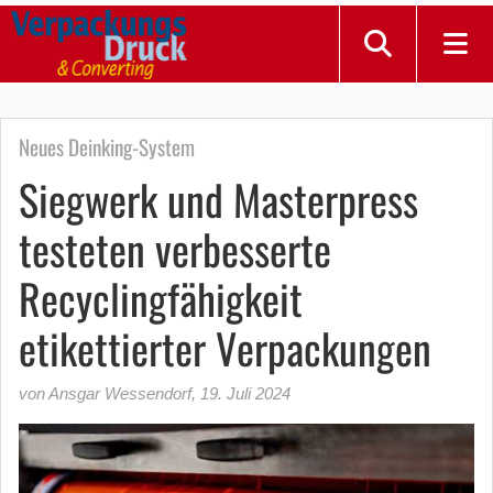
Neues Deinking-System
Siegwerk und Masterpress
testeten verbesserte
Recyclingfähigkeit
etikettierter Verpackungen
von Ansgar Wessendorf
,
19. Juli 2024