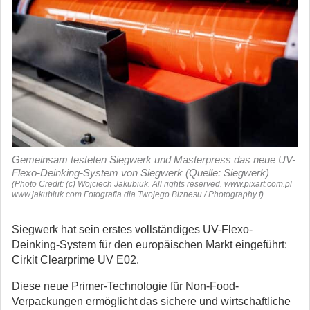
Gemeinsam testeten Siegwerk und Masterpress das neue UV-
Flexo-Deinking-System von Siegwerk (Quelle: Siegwerk)
(Photo Credit: (c) Wojciech Jakubiuk. All rights reserved. www.pixart.com.pl
www.jakubiuk.com Fotografia dla Twojego Biznesu / Photography f)
Siegwerk hat sein erstes vollständiges UV-Flexo-
Deinking-System für den europäischen Markt eingeführt:
Cirkit Clearprime UV E02.
Diese neue Primer-Technologie für Non-Food-
Verpackungen ermöglicht das sichere und wirtschaftliche