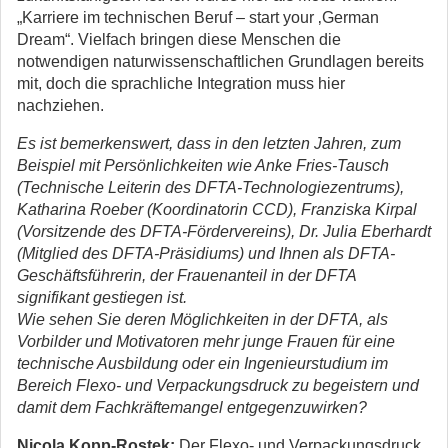
„Karriere im technischen Beruf – start your ‚German
Dream“. Vielfach bringen diese Menschen die
notwendigen naturwissenschaftlichen Grundlagen bereits
mit, doch die sprachliche Integration muss hier
nachziehen.
Es ist bemerkenswert, dass in den letzten Jahren, zum
Beispiel mit Persönlichkeiten wie Anke Fries-Tausch
(Technische Leiterin des DFTA-Technologiezentrums),
Katharina Roeber (Koordinatorin CCD), Franziska Kirpal
(Vorsitzende des DFTA-Fördervereins), Dr. Julia Eberhardt
(Mitglied des DFTA-Präsidiums) und Ihnen als DFTA-
Geschäftsführerin, der Frauenanteil in der DFTA
signifikant gestiegen ist.
Wie sehen Sie deren Möglichkeiten in der DFTA, als
Vorbilder und Motivatoren mehr junge Frauen für eine
technische Ausbildung oder ein Ingenieurstudium im
Bereich Flexo- und Verpackungsdruck zu begeistern und
damit dem Fachkräftemangel entgegenzuwirken?
Nicola Kopp-Rostek:
Der Flexo- und Verpackungsdruck