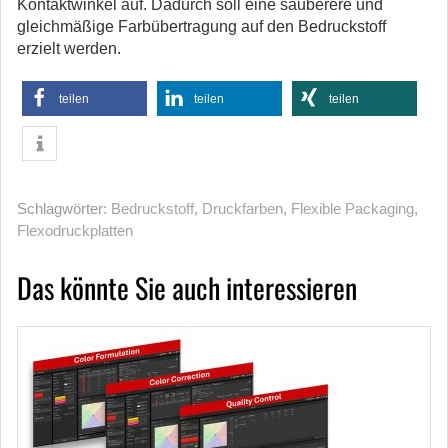
Kontaktwinkel auf. Dadurch soll eine sauberere und
gleichmäßige Farbübertragung auf den Bedruckstoff
erzielt werden.
teilen
teilen
teilen
Schlagwörter:
Bedruckstoff
,
Druckfarben
,
Flexible Packaging
,
Flexodruckplatten
Das könnte Sie auch interessieren