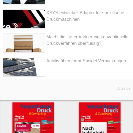
XSYS entwickelt Adapter für spezifische
Druckmaschinen
Macht die Lasermarkierung konventionelle
Druckverfahren überflüssig?
Antalis übernimmt Speidel Verpackungen
Anzeige