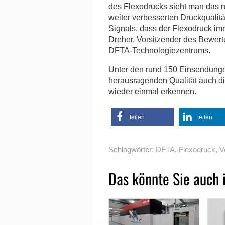
des Flexodrucks sieht man das n
weiter verbesserten Druckqualit
Signals, dass der Flexodruck imme
Dreher, Vorsitzender des Bewert
DFTA-Technologiezentrums.
Unter den rund 150 Einsendunge
herausragenden Qualität auch 
wieder einmal erkennen.
teilen
teilen
Schlagwörter:
DFTA
,
Flexodruck
,
V
Das könnte Sie auch 