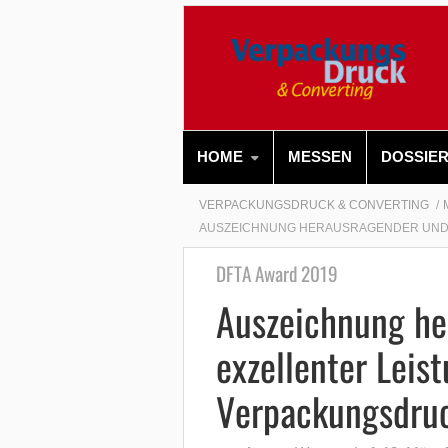
HOME
MESSEN
DOSSIE
VERPACKUNGSDRUCK & CONVERTING
AUSZEICHNUNG HERAUSRAGENDER UND 
DFTA Award 2019
Auszeichnung he
exzellenter Leis
Verpackungsdru