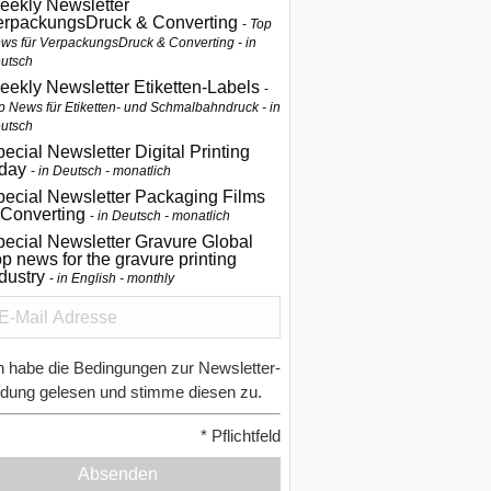
eekly Newsletter
erpackungsDruck & Converting
Top
ws für VerpackungsDruck & Converting - in
utsch
eekly Newsletter Etiketten-Labels
p News für Etiketten- und Schmalbahndruck - in
utsch
ecial Newsletter Digital Printing
oday
in Deutsch - monatlich
pecial Newsletter Packaging Films
 Converting
in Deutsch - monatlich
ecial Newsletter Gravure Global
p news for the gravure printing
ndustry
in English - monthly
h habe die Bedingungen zur Newsletter-
dung gelesen und stimme diesen zu.
*
Pflichtfeld
Absenden