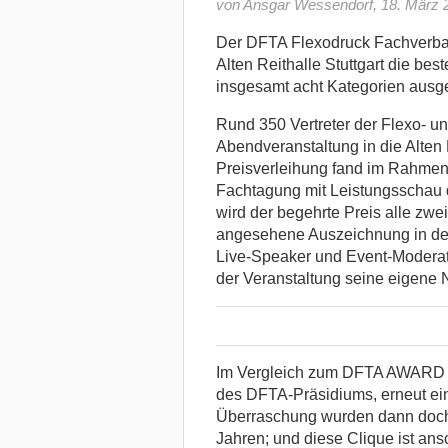
von Ansgar Wessendorf
,
18. März 
Der DFTA Flexodruck Fachverban
Alten Reithalle Stuttgart die bes
insgesamt acht Kategorien ausg
Rund 350 Vertreter der Flexo- 
Abendveranstaltung in die Alten
Preisverleihung fand im Rahmen d
Fachtagung mit Leistungsschau
wird der begehrte Preis alle zwe
angesehene Auszeichnung in der
Live-Speaker und Event-Moderato
der Veranstaltung seine eigene 
Im Vergleich zum DFTA AWARD 20
des DFTA-Präsidiums, erneut eine
Überraschung wurden dann doch 
Jahren; und diese Clique ist an