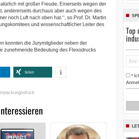
atürlich mit großer Freude. Einerseits wegen der
ät, andererseits durchaus aber auch wegen des
SP
r noch Luft nach oben hat.‘‘, so Prof. Dr. Martin
ungskomitees und wissenschaftlicher Leiter des
Top 
indu
n konnten die Jurymitglieder neben der
die zunehmende Bedeutung des Flexodrucks
teilen
Ic
*
Anmel
erpackungsdruck
interessieren
LE