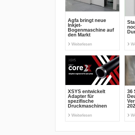
Agfa bringt neue
Sta
Inkjet-
noc
Bogenmaschine auf
Du
den Markt
Weiterlesen
We
XSYS entwickelt
36 
Adapter für
De
spezifische
Ve
Druckmaschinen
20
Weiterlesen
We