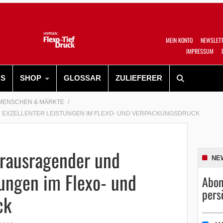
MEIN KONTO
NEWSLET
IMPRESSUM
RS
SHOP
GLOSSAR
ZULIEFERER
MENSCHEN & MÄRKTE
EXZELLENTER LEISTUNGEN IM FLEXO- UND VERPACKUNGSDRUCK
rausragender und
NE
tungen im Flexo- und
Abon
pers
ck