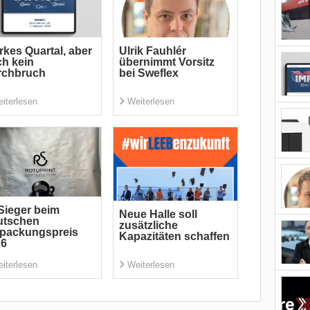
rkes Quartal, aber
Ulrik Fauhlér
h kein
übernimmt Vorsitz
rchbruch
bei Sweflex
iterlesen
Weiterlesen
Sieger beim
Neue Halle soll
utschen
zusätzliche
rpackungspreis
Kapazitäten schaffen
26
iterlesen
Weiterlesen