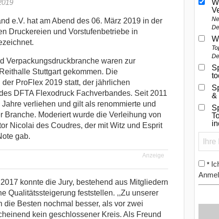
2019
W
V
Ne
d e.V. hat am Abend des 06. März 2019 in der
De
ten Druckereien und Vorstufenbetriebe in
W
ezeichnet.
To
De
und Verpackungsdruckbranche waren zur
Sp
 Reithalle Stuttgart gekommen. Die
t
er ProFlex 2019 statt, der jährlichen
S
 des DFTA Flexodruck Fachverbandes. Seit 2011
&
i Jahre verliehen und gilt als renommierte und
Sp
 Branche. Moderiert wurde die Verleihung von
To
i
r Nicolai des Coudres, der mit Witz und Esprit
Note gab.
Anzeige
Ic
*
Anmel
17 konnte die Jury, bestehend aus Mitgliedern
 Qualitätssteigerung feststellen. ,,Zu unserer
die Besten nochmal besser, als vor zwei
scheinend kein geschlossener Kreis. Als Freund