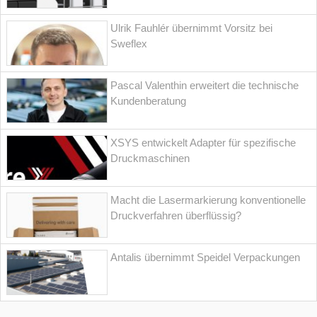
Ulrik Fauhlér übernimmt Vorsitz bei
Sweflex
Pascal Valenthin erweitert die technische
Kundenberatung
XSYS entwickelt Adapter für spezifische
Druckmaschinen
Macht die Lasermarkierung konventionelle
Druckverfahren überflüssig?
Antalis übernimmt Speidel Verpackungen