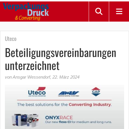
Uteco
Beteiligungsvereinbarungen
unterzeichnet
von Ansgar Wessendorf
,
22. März 2024