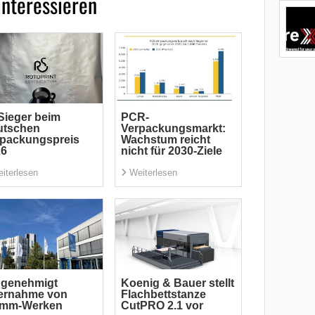
interessieren
Sieger beim
PCR-
utschen
Verpackungsmarkt:
rpackungspreis
Wachstum reicht
26
nicht für 2030-Ziele
iterlesen
Weiterlesen
 genehmigt
Koenig & Bauer stellt
ernahme von
Flachbettstanze
imm-Werken
CutPRO 2.1 vor