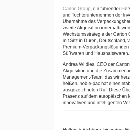
Carton Group
, ein führender He
und Tochterunternehmen der Inve
Übernahme des Verpackungshers
zweite Akquisition innerhalb wen
Wachstumsstrategie der Carton 
mit Sitz in Düren, Deutschland, v
Premium-Verpackungslösungen fü
Süßwaren und Haushaltswaren.
Andrea Wildies, CEO der Carton G
Akquisition und die Zusammenarb
Management-Team, das wir herzl
heißen. noble-pac hat einen et
ausgezeichneten Ruf. Diese Über
Präsenz auf dem europäischen M
innovativen und intelligenten V
Hellmuth Eichhorn, bisheriger E