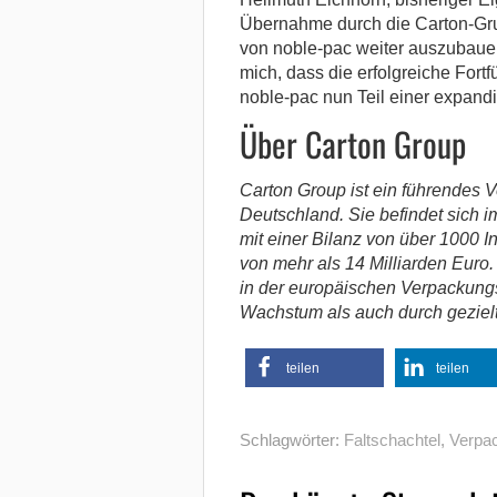
Übernahme durch die Carton-Grup
von noble-pac weiter auszubauen
mich, dass die erfolgreiche Fort
noble-pac nun Teil einer expand
Über Carton Group
Carton Gr
oup ist ein führendes
Deutschland. Sie befindet sich i
mit einer Bilanz von über 1000 
von mehr als 14 Milliarden Euro.
in der europäischen Verpackungs
Wachstum als auch durch gezie
teilen
teilen
Schlagwörter:
Faltschachtel
,
Verpa