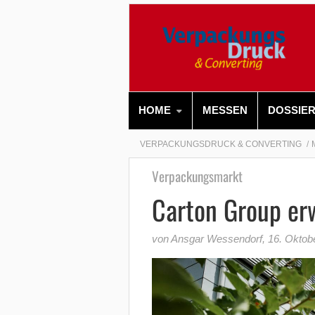
HOME
MESSEN
DOSSIE
VERPACKUNGSDRUCK & CONVERTING
Verpackungsmarkt
Carton Group er
von Ansgar Wessendorf
,
16. Oktob