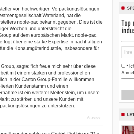
SP
rsteller von hochwertigen Verpackungslösungen
stmentgesellschaft Waterland, hat die
Top 
tellers noble-pac bekannt gegeben.
Dies ist die
indu
iger Wochen und unterstreicht die
Group auf dem europäischen Markt. noble-pac,
erfügt über eine starke Expertise in nachhaltigen
r die Konsumgüterindustrie, insbesondere für
Ic
*
roup, sagte: “Ich freue mich sehr über diese
Anmel
eit mit einem starken und professionellen
ich in der Carton Group-Familie willkommen
ablierten Kundenstamm und einen
nahme ist ein weiterer Meilenstein, um unsere
arkt zu stärken und unsere Kunden mit
erpackungslösungen zu unterstützen.
LE
Anzeige
igentümer der noble-pac GmbH, fügt hinzu: “Die