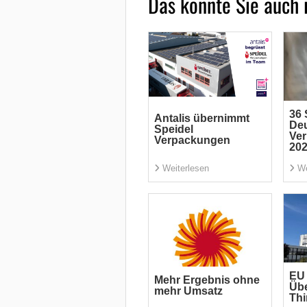
Das könnte Sie auch 
36 
Antalis übernimmt
De
Speidel
Ve
Verpackungen
20
Weiterlesen
We
EU
Mehr Ergebnis ohne
Üb
mehr Umsatz
Th