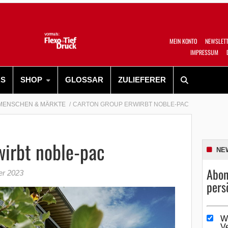
MEIN KONTO
NEWSLET
IMPRESSUM
RS
SHOP
GLOSSAR
ZULIEFERER
MENSCHEN & MÄRKTE
CARTON GROUP ERWIRBT NOBLE-PAC
wirbt noble-pac
NE
Abon
er 2023
pers
W
V