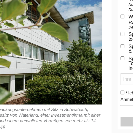
Ne
De
W
To
De
Sp
t
S
&
Sp
To
i
Ic
*
Anmel
rpackungsunternehmen mit Sitz in Schwabach,
esitz von Waterland, einer Investmentfirma mit einer
n und einem verwalteten Vermögen von mehr als 14
up)