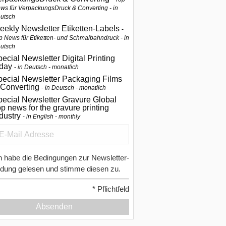
ws für VerpackungsDruck & Converting - in
utsch
eekly Newsletter Etiketten-Labels
p News für Etiketten- und Schmalbahndruck - in
utsch
ecial Newsletter Digital Printing
oday
in Deutsch - monatlich
pecial Newsletter Packaging Films
 Converting
in Deutsch - monatlich
ecial Newsletter Gravure Global
p news for the gravure printing
ndustry
in English - monthly
h habe die Bedingungen zur Newsletter-
dung gelesen und stimme diesen zu.
*
Pflichtfeld
Absenden