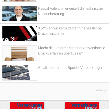
Pascal Valenthin erweitert die technische
Kundenberatung
XSYS entwickelt Adapter für spezifische
Druckmaschinen
Macht die Lasermarkierung konventionelle
Druckverfahren überflüssig?
Antalis übernimmt Speidel Verpackungen
Anzeige