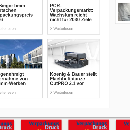
Sieger beim
PCR-
utschen
Verpackungsmarkt:
rpackungspreis
Wachstum reicht
26
nicht für 2030-Ziele
iterlesen
Weiterlesen
 genehmigt
Koenig & Bauer stellt
ernahme von
Flachbettstanze
imm-Werken
CutPRO 2.1 vor
iterlesen
Weiterlesen