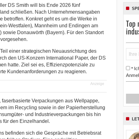
ler DS Smith will bis Ende 2026 fünf
SP
land schließen.
Nach Unternehmensangaben
e betroffen. Konkret geht es um die Werke in
Top 
hein-Westfalen), Mannheim und Endingen am
indu
) sowie Donauwörth (Bayern). Für den Standort
 vorgesehen.
eil einer strategischen Neuausrichtung des
rch den US-Konzern International Paper, der DS
hatte. Ziel sei es, Effizienzpotenziale zu
Ic
*
erte Kundenanforderungen zu reagieren.
Anmel
Anzeige
, faserbasierte Verpackungen aus Wellpappe,
dem im Recycling sowie in der Papierherstellung
Konsumgüter- und Industrieverpackungen bis hin
LE
 für den Einzelhandel.
befinden sich die Gespräche mit Betriebsrat