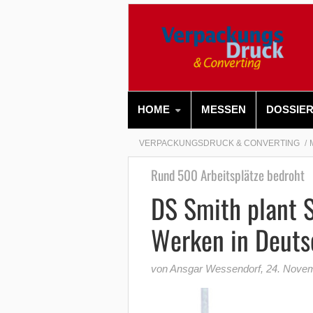
HOME
MESSEN
DOSSIE
VERPACKUNGSDRUCK & CONVERTING
Rund 500 Arbeitsplätze bedroht
DS Smith plant 
Werken in Deuts
von Ansgar Wessendorf
,
24. Nove