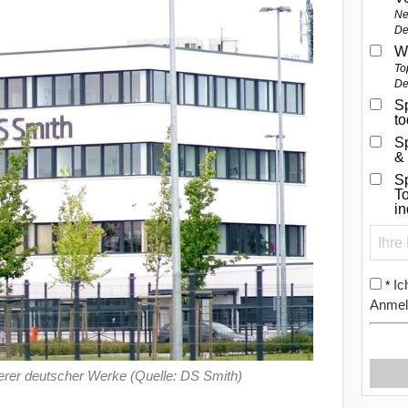
Ne
De
W
To
De
Sp
t
S
&
Sp
To
i
Ic
*
Anmel
rerer deutscher Werke (Quelle: DS Smith)