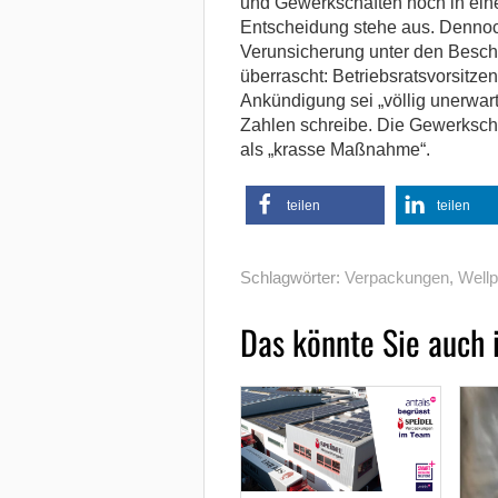
und Gewerkschaften noch in ein
Entscheidung stehe aus. Dennoch
Verunsicherung unter den Beschä
überrascht: Betriebsratsvorsitze
Ankündigung sei „völlig unerwa
Zahlen schreibe. Die Gewerkscha
als „krasse Maßnahme“.
teilen
teilen
Schlagwörter:
Verpackungen
,
Well
Das könnte Sie auch 