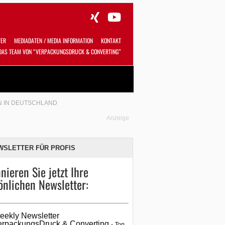
TER
MEDIADATEN / MEDIA INFORMATION
KONTAKT
DAS TEAM VON “VERPACKUNGSDRUCK & CONVERTING”
Alles
Shop
SUCHEN
 IN DEUTSCHLAND
Anzeige
WSLETTER FÜR PROFIS
nieren Sie jetzt Ihre
önlichen Newsletter:
eekly Newsletter
erpackungsDruck & Converting
Top