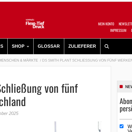
MEIN KONTO
NEWSLET
IMPRESSUM
RS
SHOP
GLOSSAR
ZULIEFERER
MENSCHEN & MÄRKTE
DS SMITH PLANT SCHLIESSUNG VON FÜNF WERKEN
Schließung von fünf
NE
chland
Abon
pers
mber 2025
W
V