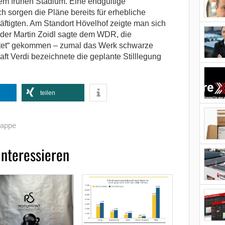
em frühen Stadium. Eine endgültige
 sorgen die Pläne bereits für erhebliche
ftigten. Am Standort Hövelhof zeigte man sich
nder Martin Zoidl sagte dem WDR, die
rtet“ gekommen – zumal das Werk schwarze
ft Verdi bezeichnete die geplante Stilllegung
teilen
pappe
interessieren