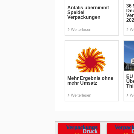
36 
Antalis übernimmt
De
Speidel
Ve
Verpackungen
20
Weiterlesen
We
EU
Mehr Ergebnis ohne
Üb
mehr Umsatz
Th
Weiterlesen
We