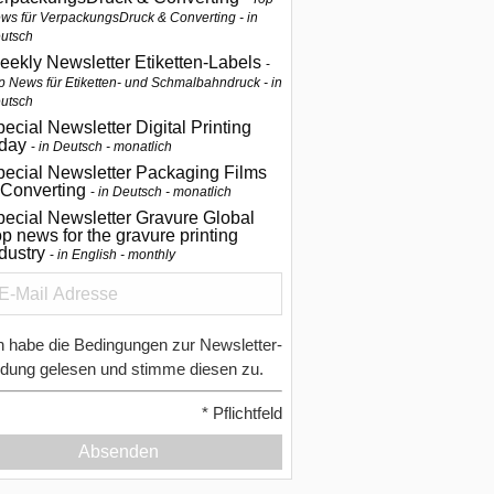
ws für VerpackungsDruck & Converting - in
utsch
eekly Newsletter Etiketten-Labels
p News für Etiketten- und Schmalbahndruck - in
utsch
ecial Newsletter Digital Printing
oday
in Deutsch - monatlich
pecial Newsletter Packaging Films
 Converting
in Deutsch - monatlich
ecial Newsletter Gravure Global
p news for the gravure printing
ndustry
in English - monthly
h habe die Bedingungen zur Newsletter-
dung gelesen und stimme diesen zu.
*
Pflichtfeld
Absenden