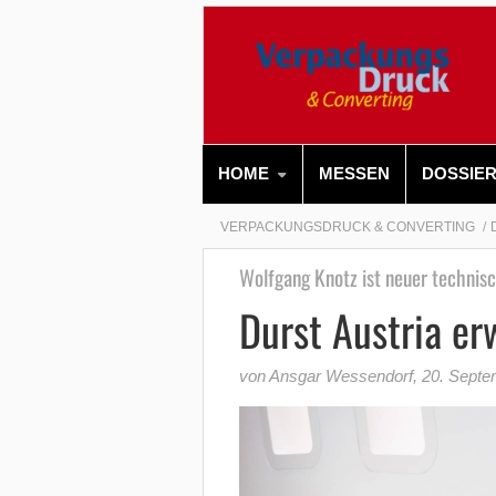
HOME
MESSEN
DOSSIE
VERPACKUNGSDRUCK & CONVERTING
Wolfgang Knotz ist neuer technis
Durst Austria er
von Ansgar Wessendorf
,
20. Septe