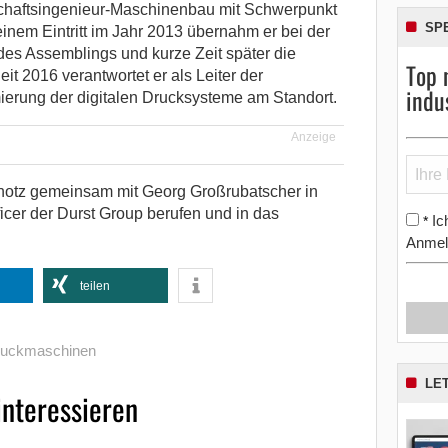
schaftsingenieur-Maschinenbau mit Schwerpunkt
SP
inem Eintritt im Jahr 2013 übernahm er bei der
des Assemblings und kurze Zeit später die
Top 
it 2016 verantwortet er als Leiter der
indu
ierung der digitalen Drucksysteme am Standort.
Anzeige
notz gemeinsam mit Georg Großrubatscher in
icer der Durst Group berufen und in das
Ic
*
Anmel
teilen
druckmaschinen
LE
interessieren