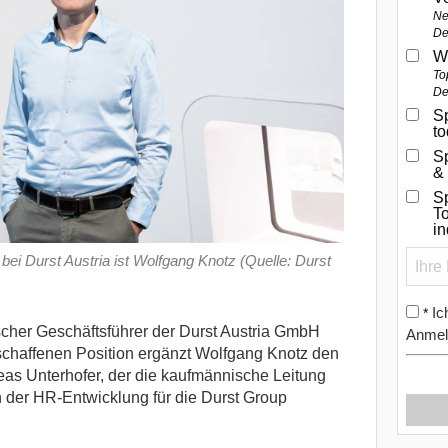
Ne
De
W
To
De
Sp
t
S
&
Sp
To
i
ei Durst Austria ist Wolfgang Knotz (Quelle: Durst
Ic
*
scher Geschäftsführer der Durst Austria GmbH
Anmel
schaffenen Position ergänzt Wolfgang Knotz den
eas Unterhofer, der die kaufmännische Leitung
n der HR-Entwicklung für die Durst Group