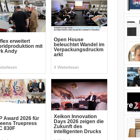
Open House
flex erweitert
beleuchtet Wandel im
ridproduktion mit
Verpackungsdruckm
rk Andy
arkt
iterlesen
Weiterlesen
Xeikon Innovation
 Award 2026 für
Days 2026 zeigen die
eens Truepress
Zukunft des
C 830F
intelligenten Drucks