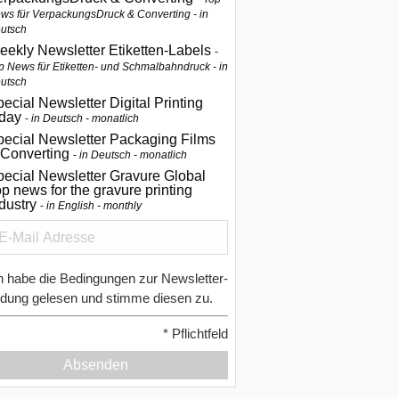
ws für VerpackungsDruck & Converting - in
utsch
eekly Newsletter Etiketten-Labels
p News für Etiketten- und Schmalbahndruck - in
utsch
ecial Newsletter Digital Printing
oday
in Deutsch - monatlich
pecial Newsletter Packaging Films
 Converting
in Deutsch - monatlich
ecial Newsletter Gravure Global
p news for the gravure printing
ndustry
in English - monthly
h habe die Bedingungen zur Newsletter-
dung gelesen und stimme diesen zu.
*
Pflichtfeld
Absenden