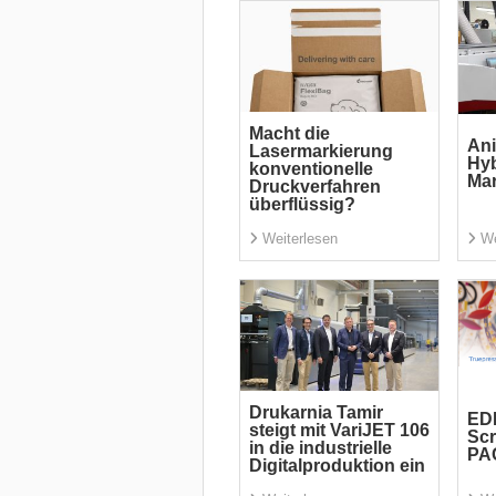
Macht die
Ani
Lasermarkierung
Hyb
konventionelle
Ma
Druckverfahren
überflüssig?
Weiterlesen
We
Drukarnia Tamir
EDP
steigt mit VariJET 106
Scr
in die industrielle
PA
Digitalproduktion ein