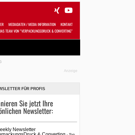
TER
MEDIADATEN / MEDIA INFORMATION
KONTAKT
DAS TEAM VON “VERPACKUNGSDRUCK & CONVERTING”
Alles
Shop
SUCHEN
G
Anzeige
WSLETTER FÜR PROFIS
nieren Sie jetzt Ihre
önlichen Newsletter:
eekly Newsletter
erpackungsDruck & Converting
Top