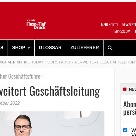
MEIN KONTO
NEWSLET
IMPRESSUM
RS
SHOP
GLOSSAR
ZULIEFERER
DIGITAL PRINTING TODAY
DURST AUSTRIA ERWEITERT GESCHÄFTSLEITUN
cher Geschäftsführer
weitert Geschäftsleitung
NE
Abon
mber 2022
pers
W
V