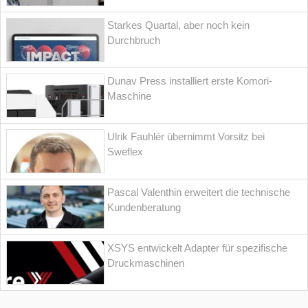
Starkes Quartal, aber noch kein
Durchbruch
Dunav Press installiert erste Komori-
Maschine
Ulrik Fauhlér übernimmt Vorsitz bei
Sweflex
Pascal Valenthin erweitert die technische
Kundenberatung
XSYS entwickelt Adapter für spezifische
Druckmaschinen