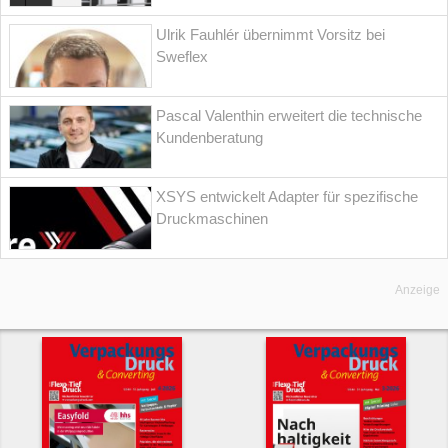
Ulrik Fauhlér übernimmt Vorsitz bei
Sweflex
Pascal Valenthin erweitert die technische
Kundenberatung
XSYS entwickelt Adapter für spezifische
Druckmaschinen
Anzeige