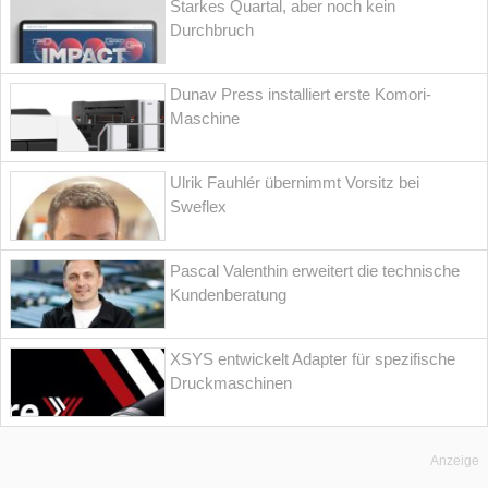
Starkes Quartal, aber noch kein
Durchbruch
Dunav Press installiert erste Komori-
Maschine
Ulrik Fauhlér übernimmt Vorsitz bei
Sweflex
Pascal Valenthin erweitert die technische
Kundenberatung
XSYS entwickelt Adapter für spezifische
Druckmaschinen
Anzeige