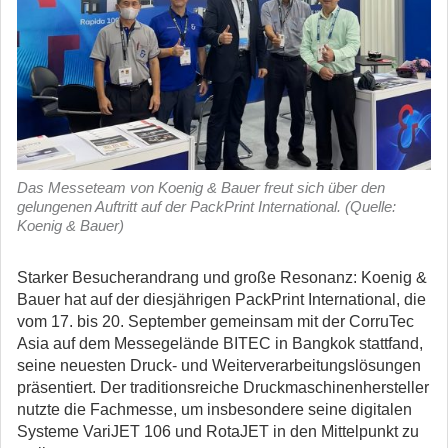
Das Messeteam von Koenig & Bauer freut sich über den
gelungenen Auftritt auf der PackPrint International. (Quelle:
Koenig & Bauer)
Starker Besucherandrang und große Resonanz: Koenig &
Bauer hat auf der diesjährigen PackPrint International, die
vom 17. bis 20. September gemeinsam mit der CorruTec
Asia auf dem Messegelände BITEC in Bangkok stattfand,
seine neuesten Druck- und Weiterverarbeitungslösungen
präsentiert.
Der traditionsreiche Druckmaschinenhersteller
nutzte die Fachmesse, um insbesondere seine digitalen
Systeme VariJET 106 und RotaJET in den Mittelpunkt zu