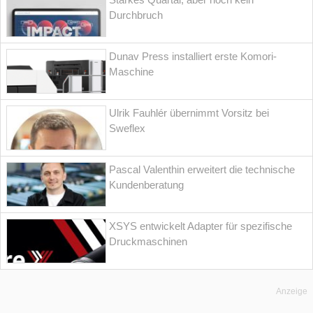
Durchbruch
Dunav Press installiert erste Komori-
Maschine
Ulrik Fauhlér übernimmt Vorsitz bei
Sweflex
Pascal Valenthin erweitert die technische
Kundenberatung
XSYS entwickelt Adapter für spezifische
Druckmaschinen
Anzeige