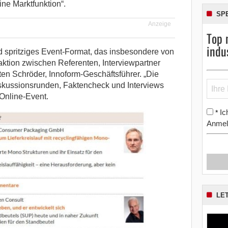
ne Marktfunktion“.
SP
Anzeige
Top 
indu
nd spritziges Event-Format, das insbesondere von
raktion zwischen Referenten, Interviewpartner
en Schröder, Innoform-Geschäftsführer. „Die
skussionsrunden, Faktencheck und Interviews
Online-Event.
Ic
*
Anmel
LE