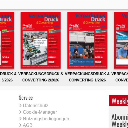
DRUCK &
VERPACKUNGSDRUCK &
VERPACKUNGSDRUCK &
VERPAC
3/2026
CONVERTING 2/2026
CONVERTING 1/2026
CONVE
Service
Weekly
Datenschutz
Cookie-Manager
Abonni
Nutzungsbedingungen
Weekl
AGB