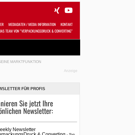
TER
MEDIADATEN / MEDIA INFORMATION
KONTAKT
DAS TEAM VON “VERPACKUNGSDRUCK & CONVERTING”
Alles
Shop
SUCHEN
 SEINE MARKTFUNKTION
Anzeige
WSLETTER FÜR PROFIS
nieren Sie jetzt Ihre
önlichen Newsletter:
eekly Newsletter
erpackungsDruck & Converting
Top