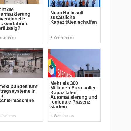
ht die
Neue Halle soll
sermarkierung
zusätzliche
ventionelle
Kapazitäten schaffen
ckverfahren
rflüssig?
iterlesen
Weiterlesen
Mehr als 300
exi bündelt fünf
Millionen Euro sollen
tragssysteme in
Kapazitäten,
er
Automatisierung und
schiermaschine
regionale Präsenz
stärken
iterlesen
Weiterlesen