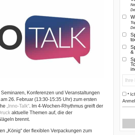
Ne
De
W
To
De
Sp
t
S
&
Sp
To
i
on Seminaren, Konferenzen und Veranstaltungen
Ic
*
et am 26. Februar (13:30-15:35 Uhr) zum ersten
Anmel
ihe
„Inno-Talk“
.
Im 4-Wochen-Rhythmus greift der
Druck
aktuelle Themen auf, die der
ägeln brennt.
den „König“ der flexiblen Verpackungen zum