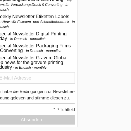
ws für VerpackungsDruck & Converting - in
utsch
eekly Newsletter Etiketten-Labels
p News für Etiketten- und Schmalbahndruck - in
utsch
ecial Newsletter Digital Printing
oday
in Deutsch - monatlich
pecial Newsletter Packaging Films
 Converting
in Deutsch - monatlich
ecial Newsletter Gravure Global
p news for the gravure printing
ndustry
in English - monthly
h habe die Bedingungen zur Newsletter-
dung gelesen und stimme diesen zu.
*
Pflichtfeld
Absenden