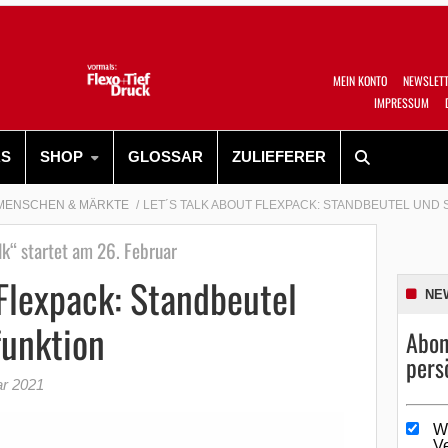
MEIN KONTO
NEWSLET
IMPRESSUM
RS
SHOP
GLOSSAR
ZULIEFERER
MENSCHEN & MÄRKTE
LET´S TALK ABOUT FLEXPACK: STANDBEUTEL UND
lk“ startet am 26. Februar
 Flexpack: Standbeutel
NE
funktion
Abon
pers
ar 2021
W
V