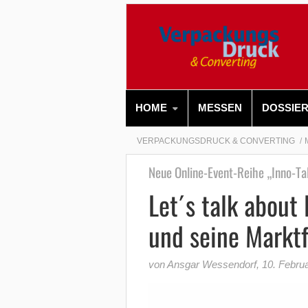
HOME
MESSEN
DOSSIE
VERPACKUNGSDRUCK & CONVERTING
Neue Online-Event-Reihe „Inno-Ta
Let´s talk about
und seine Markt
von Ansgar Wessendorf
,
10. Febru