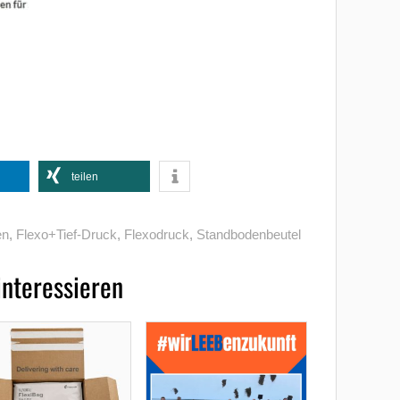
teilen
en
,
Flexo+Tief-Druck
,
Flexodruck
,
Standbodenbeutel
interessieren