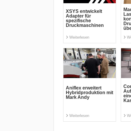
Mac
XSYS entwickelt
La
Adapter für
kon
spezifische
Dru
Druckmaschinen
übe
Weiterlesen
We
Com
Aniflex erweitert
Auf
Hybridproduktion mit
ein
Mark Andy
Ka
Weiterlesen
We