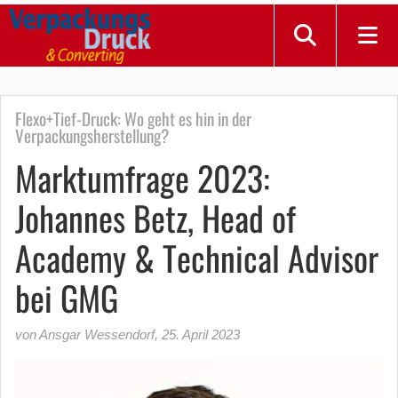
Flexo+Tief-Druck: Wo geht es hin in der
Verpackungsherstellung?
Marktumfrage 2023:
Johannes Betz, Head of
Academy & Technical Advisor
bei GMG
von Ansgar Wessendorf
,
25. April 2023