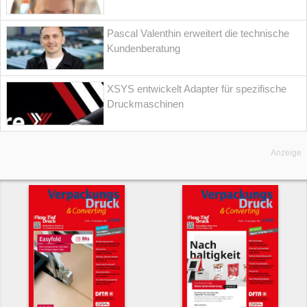
Pascal Valenthin erweitert die technische
Kundenberatung
XSYS entwickelt Adapter für spezifische
Druckmaschinen
Anzeige