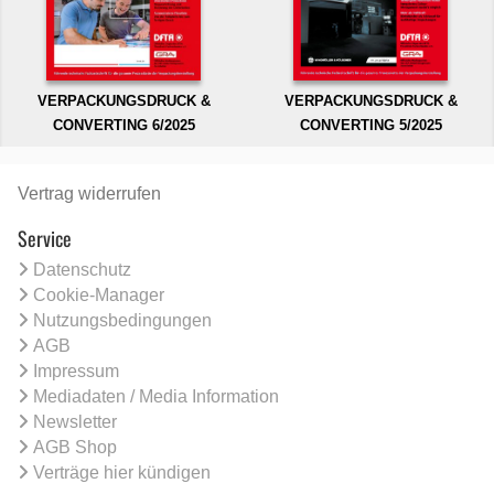
VERPACKUNGSDRUCK &
VERPACKUNGSDRUCK &
CONVERTING 6/2025
CONVERTING 5/2025
Vertrag widerrufen
Service
Datenschutz
Cookie-Manager
Nutzungsbedingungen
AGB
Impressum
Mediadaten / Media Information
Newsletter
AGB Shop
Verträge hier kündigen