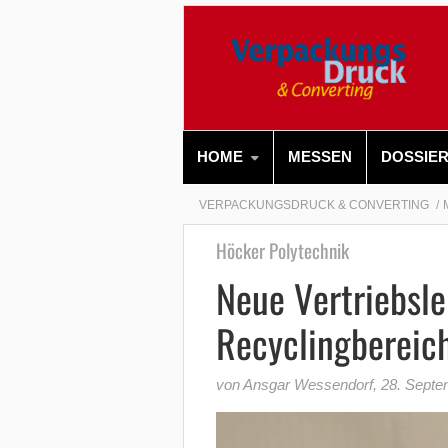
HOME
MESSEN
DOSSIE
VERPACKUNGSDRUCK & CONVERTING
Höcker Polytechnik
Neue Vertriebsle
Recyclingbereic
von Ansgar Wessendorf
,
28. Septe