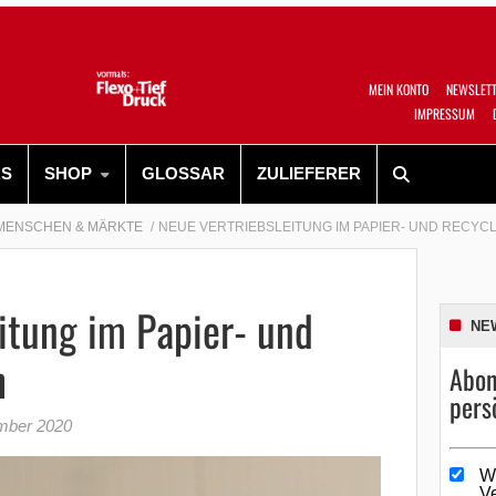
MEIN KONTO
NEWSLET
IMPRESSUM
RS
SHOP
GLOSSAR
ZULIEFERER
MENSCHEN & MÄRKTE
NEUE VERTRIEBSLEITUNG IM PAPIER- UND RECYC
itung im Papier- und
NE
h
Abon
pers
mber 2020
W
V