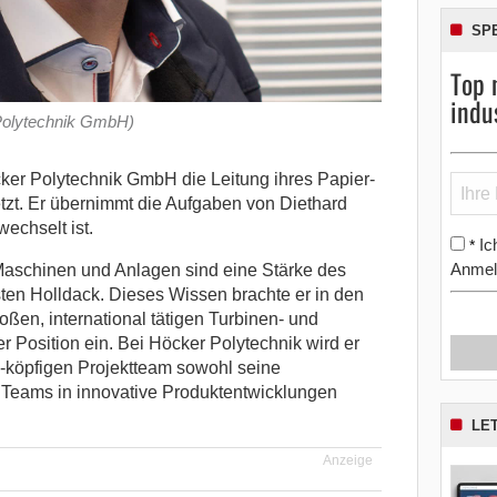
SP
Top 
indu
 Polytechnik GmbH)
cker Polytechnik GmbH die Leitung ihres Papier-
tzt. Er übernimmt die Aufgaben von Diethard
echselt ist.
Ic
*
Anmel
Maschinen und Anlagen sind eine Stärke des
ten Holldack. Dieses Wissen brachte er in den
oßen, international tätigen Turbinen- und
r Position ein. Bei Höcker Polytechnik wird er
-köpfigen Projektteam sowohl seine
 Teams in innovative Produktentwicklungen
LE
Anzeige