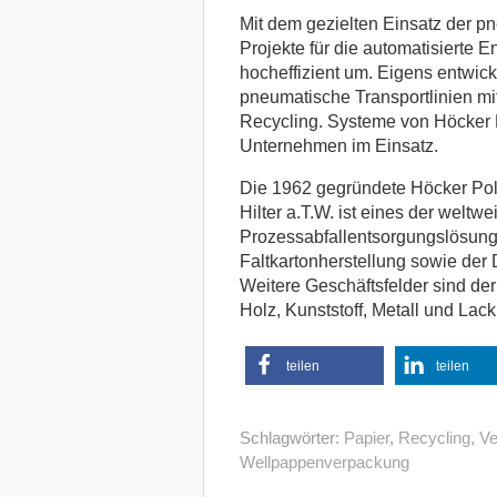
Mit dem gezielten Einsatz der p
Projekte für die automatisierte E
hocheffizient um. Eigens entwick
pneumatische Transportlinien mit
Recycling. Systeme von Höcker P
Unternehmen im Einsatz.
Die 1962 gegründete Höcker Po
Hilter a.T.W. ist eines der weltw
Prozessabfallentsorgungslösung
Faltkartonherstellung sowie der 
Weitere Geschäftsfelder sind de
Holz, Kunststoff, Metall und Lack
teilen
teilen
Schlagwörter:
Papier
,
Recycling
,
Ve
Wellpappenverpackung