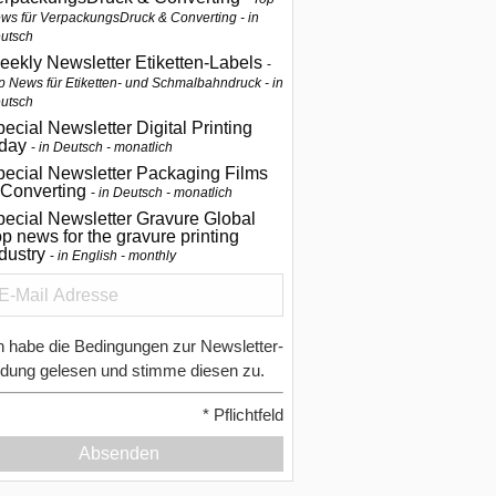
ws für VerpackungsDruck & Converting - in
utsch
eekly Newsletter Etiketten-Labels
p News für Etiketten- und Schmalbahndruck - in
utsch
ecial Newsletter Digital Printing
oday
in Deutsch - monatlich
pecial Newsletter Packaging Films
 Converting
in Deutsch - monatlich
ecial Newsletter Gravure Global
p news for the gravure printing
ndustry
in English - monthly
h habe die Bedingungen zur Newsletter-
dung gelesen und stimme diesen zu.
*
Pflichtfeld
Absenden