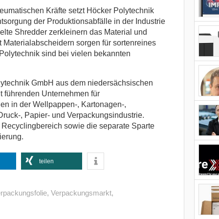
neumatischen Kräfte setzt Höcker Polytechnik
ntsorgung der Produktionsabfälle in der Industrie
elte Shredder zerkleinern das Material und
 Materialabscheidern sorgen für sortenreines
olytechnik sind bei vielen bekannten
lytechnik GmbH aus dem niedersächsischen
eit führenden Unternehmen für
en in der Wellpappen-, Kartonagen-,
Druck-, Papier- und Verpackungsindustrie.
r Recyclingbereich sowie die separate Sparte
ierung.
teilen
rpackungsfolie
,
Verpackungsmarkt
,