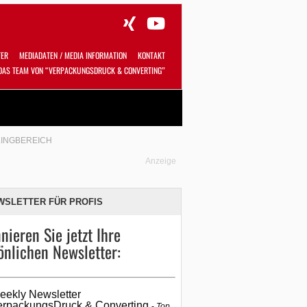
TER
MEDIADATEN / MEDIA INFORMATION
KONTAKT
DAS TEAM VON “VERPACKUNGSDRUCK & CONVERTING”
Alles
Shop
SUCHEN
LINGBEREICH
Anzeige
WSLETTER FÜR PROFIS
nieren Sie jetzt Ihre
önlichen Newsletter:
eekly Newsletter
erpackungsDruck & Converting
Top