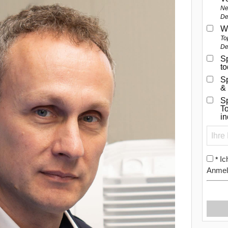
Ne
De
W
To
De
Sp
t
S
&
Sp
To
i
Ic
*
Anmel