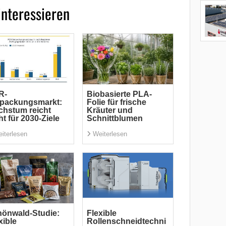
interessieren
R-
Biobasierte PLA-
rpackungsmarkt:
Folie für frische
hstum reicht
Kräuter und
ht für 2030-Ziele
Schnittblumen
iterlesen
Weiterlesen
önwald-Studie:
Flexible
xible
Rollenschneidtechni