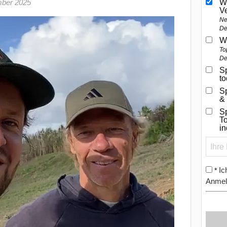
mber 2025
W
V
Ne
De
W
To
De
Sp
t
S
&
Sp
To
i
Ic
*
Anmel