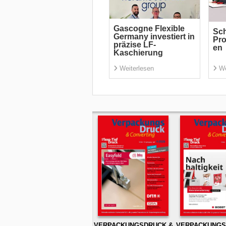
Gascogne Flexible
Sch
Germany investiert in
Pro
präzise LF-
en
Kaschierung
Weiterlesen
We
VERPACKUNGSDRUCK &
VERPACKUNGS