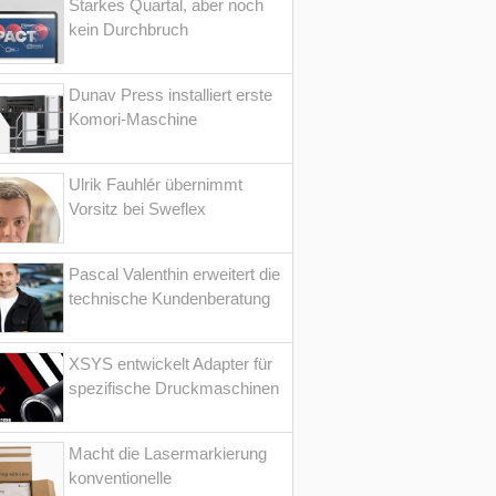
Starkes Quartal, aber noch
kein Durchbruch
Dunav Press installiert erste
Komori-Maschine
Ulrik Fauhlér übernimmt
Vorsitz bei Sweflex
Pascal Valenthin erweitert die
technische Kundenberatung
XSYS entwickelt Adapter für
spezifische Druckmaschinen
Macht die Lasermarkierung
konventionelle