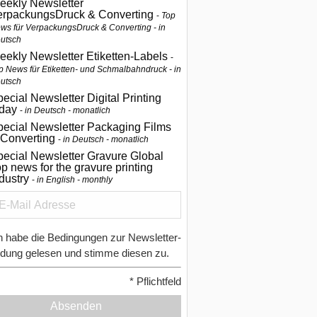
eekly Newsletter
erpackungsDruck & Converting
Top
ws für VerpackungsDruck & Converting - in
utsch
eekly Newsletter Etiketten-Labels
p News für Etiketten- und Schmalbahndruck - in
utsch
ecial Newsletter Digital Printing
oday
in Deutsch - monatlich
pecial Newsletter Packaging Films
 Converting
in Deutsch - monatlich
ecial Newsletter Gravure Global
p news for the gravure printing
ndustry
in English - monthly
h habe die Bedingungen zur Newsletter-
dung gelesen und stimme diesen zu.
*
Pflichtfeld
Absenden