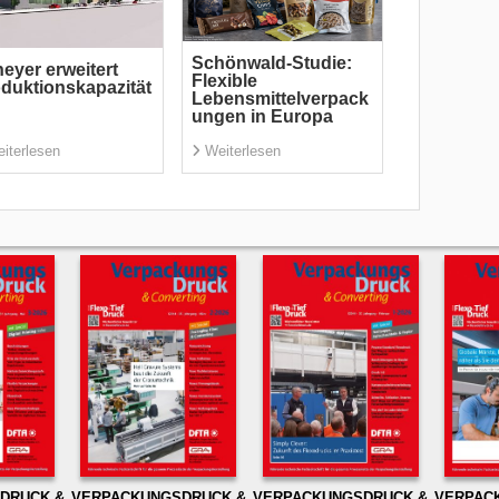
Schönwald-Studie:
eyer erweitert
Flexible
duktionskapazität
Lebensmittelverpack
ungen in Europa
iterlesen
Weiterlesen
DRUCK &
VERPACKUNGSDRUCK &
VERPACKUNGSDRUCK &
VERPAC