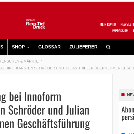
MEIN KONTO
NEWSLET
IMPRESSUM
RS
SHOP
GLOSSAR
ZULIEFERER
MENSCHEN & MÄRKTE
OACHING: KARSTEN SCHRÖDER UND JULIAN THIELEN ÜBERNEHMEN GES
ng bei Innoform
NE
n Schröder und Julian
Abon
pers
men Geschäftsführung