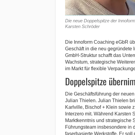
Die neue Doppelspitze der Innofor
Karsten Schröder
Die Innoform Coaching eGbR übe
Geschäft in die neu gegründete
GmbH-Struktur schafft das Untern
Wachstum, strategische Weiteren
im Markt für flexible Verpackung
Doppelspitze überni
Die Geschäftsführung der neuen
Julian Thielen. Julian Thielen b
Karlville, Bischof + Klein sowie 
Interzero mit. Während Karsten Sc
Marktkenntnis und strategische S
Führungsteam insbesondere in de
faserbasierte Werkstoffe. Er soll