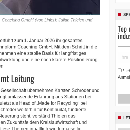
SP
m Coaching GmbH (von Links): Julian Thielen und
Top 
indu
rführt zum 1. Januar 2026 ihr gesamtes
 Innoform Coaching GmbH.
Mit dem Schritt in die
ehmen eine stabile Basis für langfristiges
twicklung und eine noch klarere Positionierung
en.
Ic
*
mmt Leitung
Anmel
 Gesellschaft übernehmen Karsten Schröder und
ringt umfassende Erfahrung aus Stationen bei
zuletzt als Head of „Made for Recycling“ bei
hröder weiterhin für Kontinuität, fundierte
teuerung steht, verstärkt Thielen das
LE
n Zukunftsfeldern Kreislaufwirtschaft und
 diese Themen inhaltlich wie formatseitig