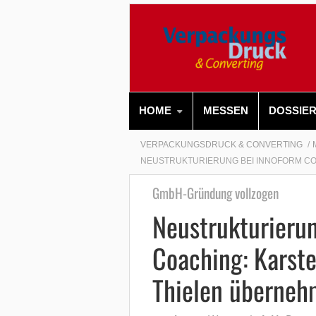
HOME
MESSEN
DOSSIE
VERPACKUNGSDRUCK & CONVERTING
NEUSTRUKTURIERUNG BEI INNOFORM C
GmbH-Gründung vollzogen
Neustrukturieru
Coaching: Karste
Thielen überneh