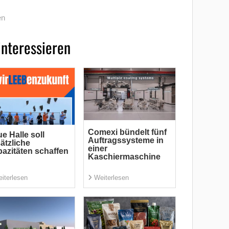
en
interessieren
Comexi bündelt fünf
e Halle soll
Auftragssysteme in
ätzliche
einer
azitäten schaffen
Kaschiermaschine
iterlesen
Weiterlesen