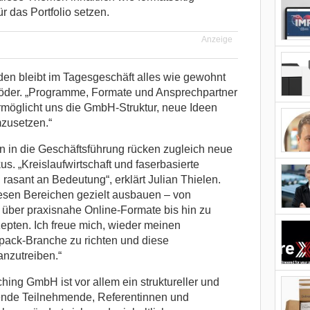
r das Portfolio setzen.
Anzeige
en bleibt im Tagesgeschäft alles wie gewohnt
hröder. „Programme, Formate und Ansprechpartner
ermöglicht uns die GmbH-Struktur, neue Ideen
zusetzen.“
len in die Geschäftsführung rücken zugleich neue
s. „Kreislaufwirtschaft und faserbasierte
sant an Bedeutung“, erklärt Julian Thielen.
esen Bereichen gezielt ausbauen – von
 über praxisnahe Online-Formate bis hin zu
pten. Ich freue mich, wieder meinen
xpack-Branche zu richten und diese
nzutreiben.“
ing GmbH ist vor allem ein struktureller und
ehende Teilnehmende, Referentinnen und