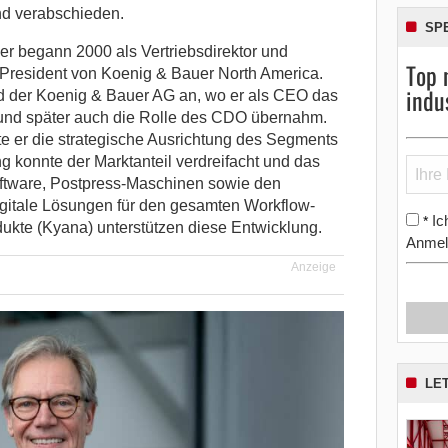
d verabschieden.
SP
er begann 2000 als Vertriebsdirektor und
Top 
President von Koenig & Bauer North America.
indu
d der Koenig & Bauer AG an, wo er als CEO das
und später auch die Rolle des CDO übernahm.
e er die strategische Ausrichtung des Segments
 konnte der Marktanteil verdreifacht und das
oftware, Postpress-Maschinen sowie den
Digitale Lösungen für den gesamten Workflow-
Ic
*
dukte (Kyana) unterstützen diese Entwicklung.
Anmel
Anzeige
LE