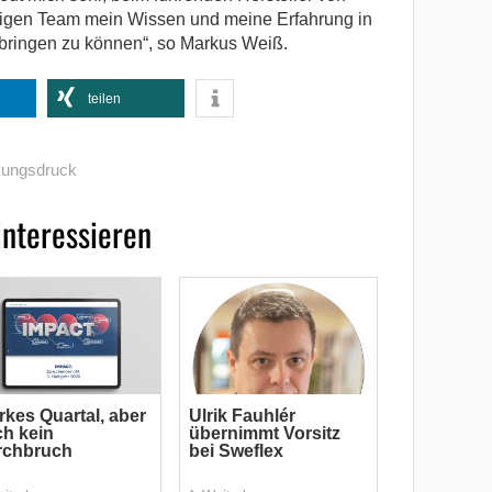
igen Team mein Wissen und meine Erfahrung in
ringen zu können“, so Markus Weiß.
teilen
kungsdruck
interessieren
rkes Quartal, aber
Ulrik Fauhlér
h kein
übernimmt Vorsitz
rchbruch
bei Sweflex