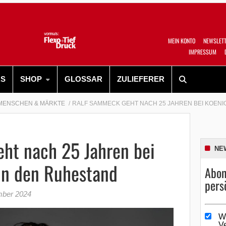
MEIN KONTO
NEWSLET
IMPRESSUM
RS
SHOP
GLOSSAR
ZULIEFERER
MENSCHEN & MÄRKTE
RALF SAMMECK GEHT NACH 25 JAHREN BEI KOENI
ht nach 25 Jahren bei
NE
in den Ruhestand
Abon
pers
mber 2024
W
V