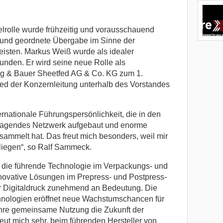
elrolle wurde frühzeitig und vorausschauend
e und geordnete Übergabe im Sinne der
isten. Markus Weiß wurde als idealer
funden. Er wird seine neue Rolle als
ig & Bauer Sheetfed AG & Co. KG zum 1.
ied der Konzernleitung unterhalb des Vorstandes
ernationale Führungspersönlichkeit, die in den
orragendes Netzwerk aufgebaut und enorme
sammelt hat. Das freut mich besonders, weil mir
iegen“, so Ralf Sammeck.
tig die führende Technologie im Verpackungs- und
novative Lösungen im Prepress- und Postpress-
er Digitaldruck zunehmend an Bedeutung. Die
hnologien eröffnet neue Wachstumschancen für
ihre gemeinsame Nutzung die Zukunft der
reut mich sehr, beim führenden Hersteller von