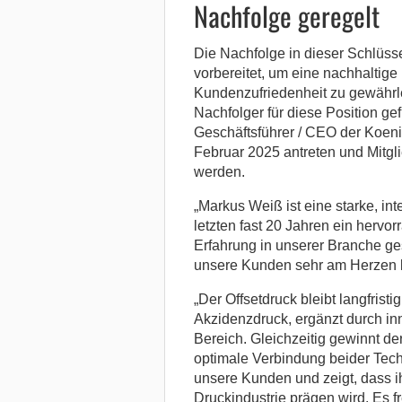
Nachfolge geregelt
Die Nachfolge in dieser Schlüss
vorbereitet, um eine nachhaltig
Kundenzufriedenheit zu gewährle
Nachfolger für diese Position ge
Geschäftsführer / CEO der Koen
Februar 2025 antreten und Mitgl
werden.
„Markus Weiß ist eine starke, int
letzten fast 20 Jahren ein herv
Erfahrung in unserer Branche ge
unsere Kunden sehr am Herzen l
„Der Offsetdruck bleibt langfris
Akzidenzdruck, ergänzt durch in
Bereich. Gleichzeitig gewinnt d
optimale Verbindung beider Tec
unsere Kunden und zeigt, dass 
Druckindustrie prägen wird. Es f