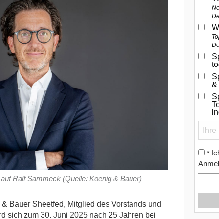
Ne
De
W
To
De
Sp
t
S
&
Sp
To
i
Ic
*
Anmel
 auf Ralf Sammeck (Quelle: Koenig & Bauer)
 Bauer Sheetfed, Mitglied des Vorstands und
d sich zum 30. Juni 2025 nach 25 Jahren bei