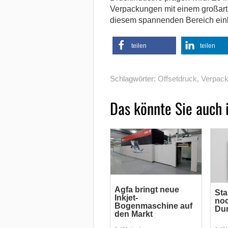
Verpackungen mit einem großart
diesem spannenden Bereich einb
teilen
teilen
Schlagwörter:
Offsetdruck
,
Verpac
Das könnte Sie auch 
Agfa bringt neue
Sta
Inkjet-
noc
Bogenmaschine auf
Du
den Markt