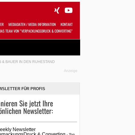
TER
MEDIADATEN / MEDIA INFORMATION
KONTAKT
DAS TEAM VON “VERPACKUNGSDRUCK & CONVERTING”
Alles
Shop
SUCHEN
G & BAUER IN DEN RUHESTAND
Anzeige
WSLETTER FÜR PROFIS
nieren Sie jetzt Ihre
önlichen Newsletter:
eekly Newsletter
erpackungsDruck & Converting
Top