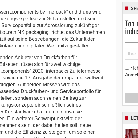
SP
sen „components by interpack“ und drupa wird
ckungsexpertise zur Schau stellen und sein
Top 
Serviceportfolio zur Adressierung zukünftiger
indu
tto „rethINK packaging“ richtet das Unternehmen
it auf seine Bestrebungen, die Zukunft der
kulären und digitalen Welt mitzugestalten.
renden Anbieter von Druckfarben für
etten, rüstet sich für zwei wichtige
Ic
*
e „components“ 2020, interpacks Zuliefermesse
Anmel
, sowie die 17. Ausgabe der drupa, der weltweit
ologien. Auf beiden Messen wird das
ssendes Druckfarben- und Serviceportfolio für
tellen, sondern auch seinen Beitrag zur
kungskonzepte einschließlich seines
 Kreislaufwirtschaft durch innovative
LE
n. Ein weiterer Schwerpunkt wird der
nehmens sein, der dabei helfen soll, neue
en und die Effizienz zu steigern, um so einen