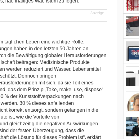
ges, nachhaltiges Wachstum zu legen.
Anzeige
 täglichen Leben eine wichtige Rolle.
ngen haben in den letzten 50 Jahren an
ch die Bewältigung globaler Herausforderungen
schaft beitragen: Medizinische Produkte
nen werden reduziert und Wasser, Lebensmittel
schützt. Dennoch bringen
ausforderungen mit sich, da sie Teil eines
ind, das dem Prinzip „Take, make, use, dispose“
a 90 % der Kunststoffverpackungen nach
 werden. 30 % dieses anfallenden
cht korrekt entsorgt, sondern gelangen in die
te ist, wie die Vorteile von
und gleichzeitig die negativen Auswirkungen
sind der festen Überzeugung, dass die
haft die Lösung für dieses Problem ist“, erklärt