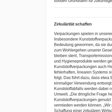
soliden Grundstein für zukünfti
Zirkulärität schaffen
Verpackungen spielen in unserem
Insbesondere Kunststoffverpacku
Bedeutung gewonnen, da sie dur
zum Wohlergehen unserer Gesell
bleiben steril, Transportemissio
und Hygieneprodukte werden ge
Kunststoffverpackungen auch Her
fehlerhaften, linearen Systems s
folgt. Das führt dazu, dass etw
einmaliger Verwendung entsorgt
Kunststoffabfalls werden dabei ni
Umwelt. „Die dringliche Frage heu
Kunststoffverpackungen genutzt 
vermieden werden können. „Wir 
Schaffung einer zirkulären Wirtsc