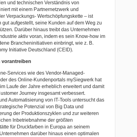
alen und technischen Verständnis von
niert mit einem Partnernetzwerk und
er Verpackungs- Wertschöpfungskette – ist
gut aufgestellt, seine Kunden auf dem Weg zu
tützen. Darüber hinaus treibt das Unternehmen
dustrie aktiv voran, indem es sein Know-how im
ene Brancheninitiativen einbringt, wie z. B.
y Initiative Deutschland (CEID).
 vorantreiben
line-Services wie des Vendor-Managed-
der des Online-Kundenportals mySiegwerk hat
im Laufe der Jahre erheblich erweitert und damit
 Customer Journey insgesamt verbessert.
und Automatisierung von IT-Tools untersucht das
rategische Potenzial von Big Data und
mierung der Produktionszyklen und zur weiteren
zlichen Inbetriebnahme der größten
tätte für Druckfarben in Europa an seinem
Unternehmen darüber hinaus einen optimalen