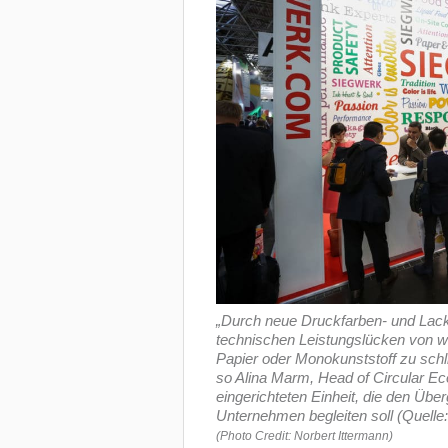
„Durch neue Druckfarben- und Lack
technischen Leistungslücken von 
Papier oder Monokunststoff zu schl
so Alina Marm, Head of Circular Ec
eingerichteten Einheit, die den Übe
Unternehmen begleiten soll (Quell
(Photo Credit: Norbert Ittermann)