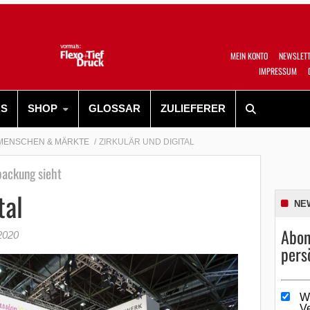
MEIN KONTO
NEWSLET
IMPRESSUM
RS
SHOP
GLOSSAR
ZULIEFERER
MENSCHEN & MÄRKTE
ZIRKULÄR UND DIGITAL
packung sieht
tal
NE
Abon
2020
pers
W
V