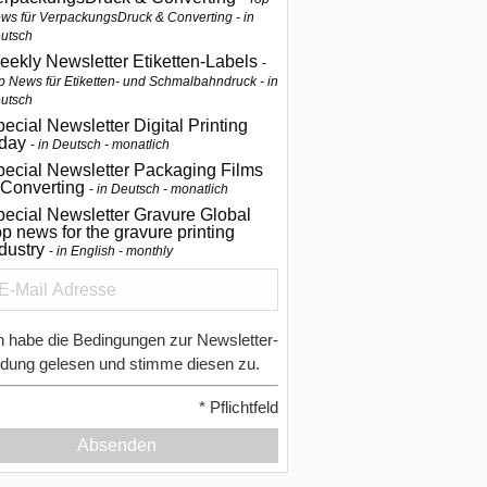
ws für VerpackungsDruck & Converting - in
utsch
eekly Newsletter Etiketten-Labels
p News für Etiketten- und Schmalbahndruck - in
utsch
ecial Newsletter Digital Printing
oday
in Deutsch - monatlich
pecial Newsletter Packaging Films
 Converting
in Deutsch - monatlich
ecial Newsletter Gravure Global
p news for the gravure printing
ndustry
in English - monthly
h habe die Bedingungen zur Newsletter-
dung gelesen und stimme diesen zu.
*
Pflichtfeld
Absenden