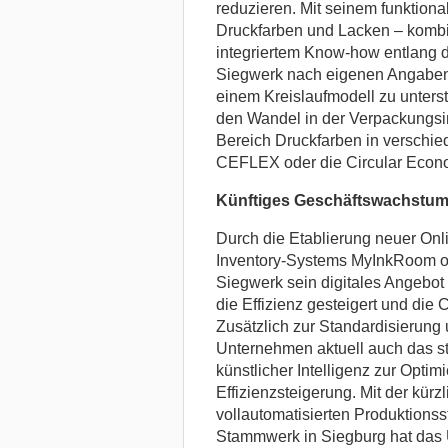
reduzieren. Mit seinem funktion
Druckfarben und Lacken – kombi
integriertem Know-how entlang d
Siegwerk nach eigenen Angaben 
einem Kreislaufmodell zu unters
den Wandel in der Verpackungsin
Bereich Druckfarben in verschied
CEFLEX oder die Circular Econom
Künftiges Geschäftswachstum
Durch die Etablierung neuer On
Inventory-Systems MyInkRoom o
Siegwerk sein digitales Angebot 
die Effizienz gesteigert und die
Zusätzlich zur Standardisierung 
Unternehmen aktuell auch das st
künstlicher Intelligenz zur Opti
Effizienzsteigerung. Mit der kür
vollautomatisierten Produktionss
Stammwerk in Siegburg hat das 