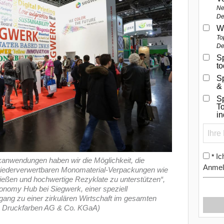
Ne
De
W
To
De
Sp
t
S
&
Sp
To
i
Ic
*
anwendungen haben wir die Möglichkeit, die
Anmel
wiederverwertbaren Monomaterial-Verpackungen wie
ießen und hochwertige Rezyklate zu unterstützen“,
onomy Hub bei Siegwerk, einer speziell
rgang zu einer zirkulären Wirtschaft im gesamten
e: Druckfarben AG & Co. KGaA)