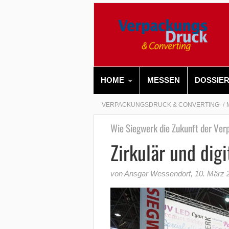
HOME
MESSEN
DOSSIE
VERPACKUNGSDRUCK & CONVERTING
Wie Siegwerk die Zukunft der Ver
Zirkulär und digi
von Ansgar Wessendorf
,
10. März 