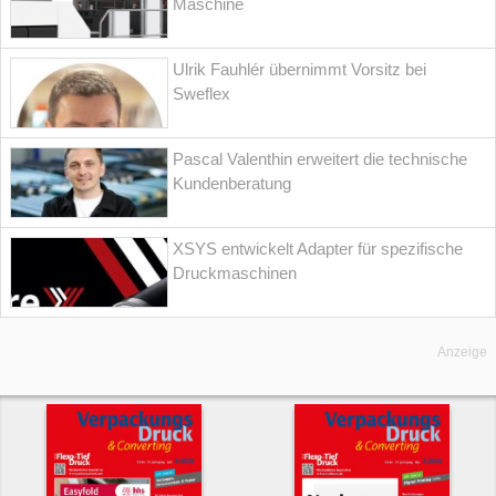
Maschine
Ulrik Fauhlér übernimmt Vorsitz bei
Sweflex
Pascal Valenthin erweitert die technische
Kundenberatung
XSYS entwickelt Adapter für spezifische
Druckmaschinen
Anzeige