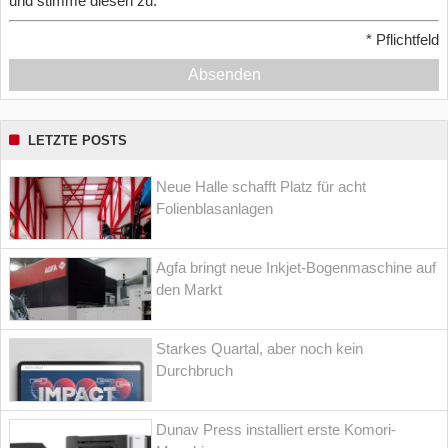
und stimme diesen zu.
*
Pflichtfeld
Absenden
LETZTE POSTS
Neue Halle schafft Platz für acht
Folienblasanlagen
Agfa bringt neue Inkjet-Bogenmaschine auf
den Markt
Starkes Quartal, aber noch kein
Durchbruch
Dunav Press installiert erste Komori-