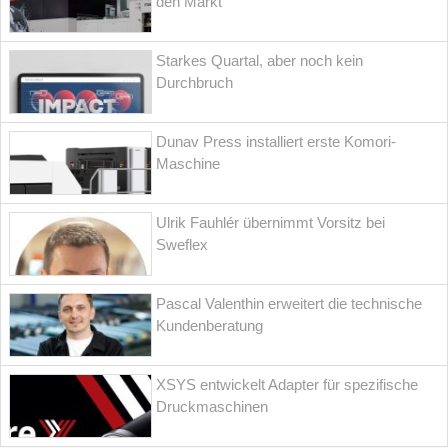
den Markt
Starkes Quartal, aber noch kein
Durchbruch
Dunav Press installiert erste Komori-
Maschine
Ulrik Fauhlér übernimmt Vorsitz bei
Sweflex
Pascal Valenthin erweitert die technische
Kundenberatung
XSYS entwickelt Adapter für spezifische
Druckmaschinen