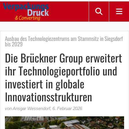
Ausbau des Technologiezentrums am Stammsitz in Siegsdorf
bis 2029
Die Brückner Group erweitert
ihr Technologieportfolio und
investiert in globale
Innovationsstrukturen
von Ansgar Wessendorf
,
6. Februar 2026