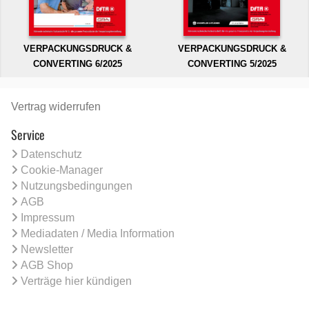
VERPACKUNGSDRUCK &
VERPACKUNGSDRUCK &
CONVERTING 6/2025
CONVERTING 5/2025
Vertrag widerrufen
Service
Datenschutz
Cookie-Manager
Nutzungsbedingungen
AGB
Impressum
Mediadaten / Media Information
Newsletter
AGB Shop
Verträge hier kündigen