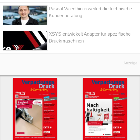
Pascal Valenthin erweitert die technische
Kundenberatung
XSYS entwickelt Adapter für spezifische
Druckmaschinen
Anzeige