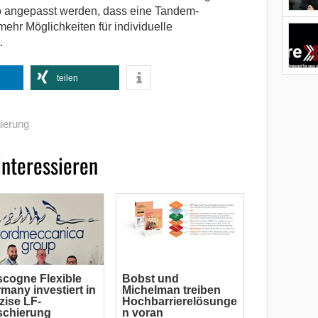
so angepasst werden, dass eine Tandem-
mehr Möglichkeiten für individuelle
.
teilen
ierung
interessieren
cogne Flexible
Bobst und
many investiert in
Michelman treiben
zise LF-
Hochbarrierelösunge
schierung
n voran