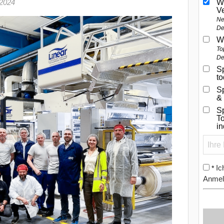
 2024
W
V
Ne
De
W
To
De
Sp
t
S
&
Sp
To
i
Ic
*
Anmel