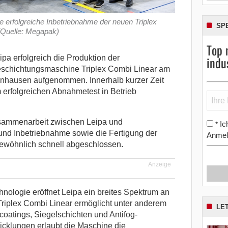
e erfolgreiche Inbetriebnahme der neuen Triplex
SP
Quelle: Megapak)
Top 
indu
ipa erfolgreich die Produktion der
schichtungsmaschine Triplex Combi Linear am
enhausen aufgenommen. Innerhalb kurzer Zeit
erfolgreichen Abnahmetest in Betrieb
usammenarbeit zwischen Leipa und
Ic
*
und Inbetriebnahme sowie die Fertigung der
Anmel
ewöhnlich schnell abgeschlossen.
Anzeige
chnologie eröffnet Leipa ein breites Spektrum an
riplex Combi Linear ermöglicht unter anderem
LE
atings, Siegelschichten und Antifog-
icklungen erlaubt die Maschine die