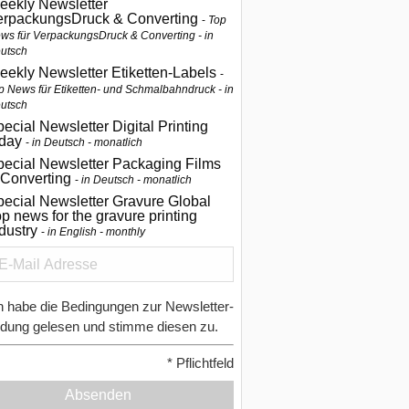
eekly Newsletter
erpackungsDruck & Converting
Top
ws für VerpackungsDruck & Converting - in
utsch
eekly Newsletter Etiketten-Labels
p News für Etiketten- und Schmalbahndruck - in
utsch
ecial Newsletter Digital Printing
oday
in Deutsch - monatlich
pecial Newsletter Packaging Films
 Converting
in Deutsch - monatlich
ecial Newsletter Gravure Global
p news for the gravure printing
ndustry
in English - monthly
h habe die Bedingungen zur Newsletter-
dung gelesen und stimme diesen zu.
*
Pflichtfeld
Absenden