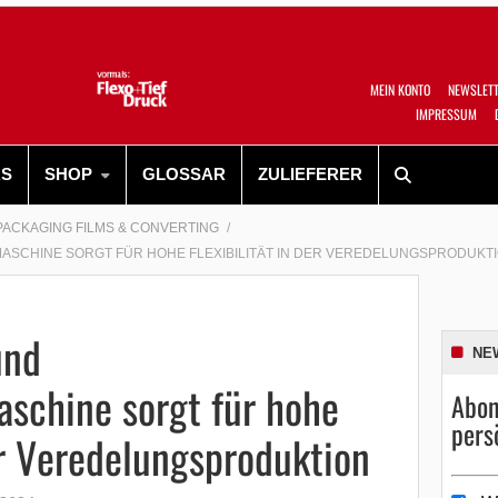
MEIN KONTO
NEWSLET
IMPRESSUM
RS
SHOP
GLOSSAR
ZULIEFERER
PACKAGING FILMS & CONVERTING
ASCHINE SORGT FÜR HOHE FLEXIBILITÄT IN DER VEREDELUNGSPRODUKT
und
NE
schine sorgt für hohe
Abon
pers
der Veredelungsproduktion