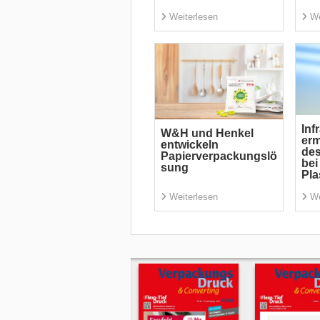
Weiterlesen
We
Inf
W&H und Henkel
erm
entwickeln
des
Papierverpackungslö
bei
sung
Pl
Weiterlesen
We