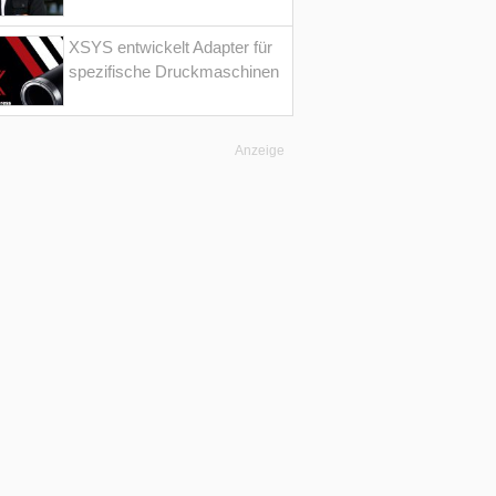
XSYS entwickelt Adapter für
spezifische Druckmaschinen
Anzeige