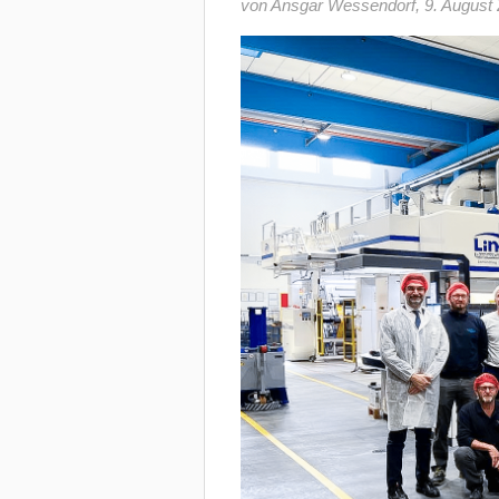
von Ansgar Wessendorf
,
9. August