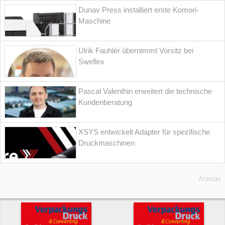
Dunav Press installiert erste Komori-
Maschine
Ulrik Fauhlér übernimmt Vorsitz bei
Sweflex
Pascal Valenthin erweitert die technische
Kundenberatung
XSYS entwickelt Adapter für spezifische
Druckmaschinen
Anzeige