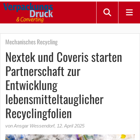
Mechanisches Recycling
Nextek und Coveris starten
Partnerschaft zur
Entwicklung
lebensmitteltauglicher
Recyclingfolien
von Ansgar Wessendorf
,
12. April 2025