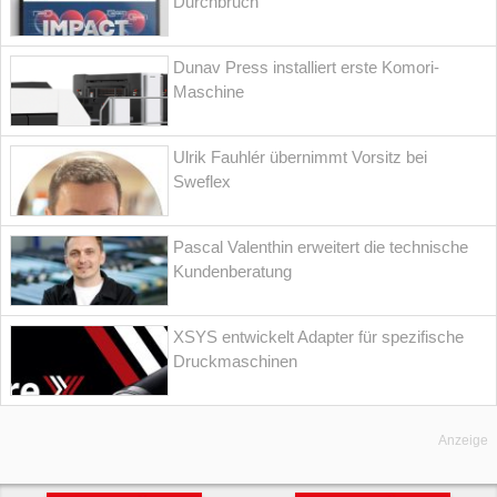
Durchbruch
Dunav Press installiert erste Komori-
Maschine
Ulrik Fauhlér übernimmt Vorsitz bei
Sweflex
Pascal Valenthin erweitert die technische
Kundenberatung
XSYS entwickelt Adapter für spezifische
Druckmaschinen
Anzeige